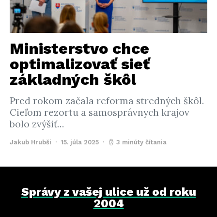
Ministerstvo chce
optimalizovať sieť
základných škôl
Pred rokom začala reforma stredných škôl.
Cieľom rezortu a samosprávnych krajov
bolo zvýšiť…
Jakub Hrubši
15. júla 2025
3 minúty čítania
Správy z vašej ulice už od roku
2004