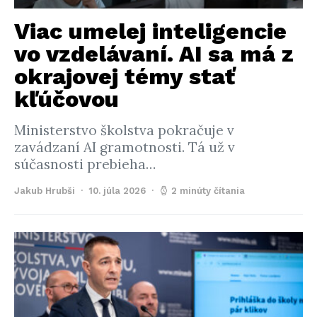
Viac umelej inteligencie
vo vzdelávaní. AI sa má z
okrajovej témy stať
kľúčovou
Ministerstvo školstva pokračuje v
zavádzaní AI gramotnosti. Tá už v
súčasnosti prebieha…
Jakub Hrubši
10. júla 2026
2 minúty čítania