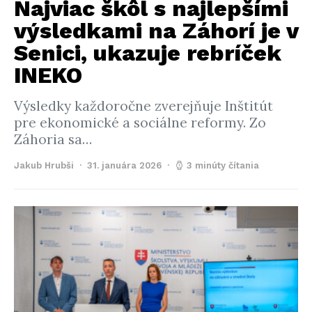
Najviac škôl s najlepšími
výsledkami na Záhorí je v
Senici, ukazuje rebríček
INEKO
Výsledky každoročne zverejňuje Inštitút
pre ekonomické a sociálne reformy. Zo
Záhoria sa…
Jakub Hrubši
31. januára 2026
3 minúty čítania