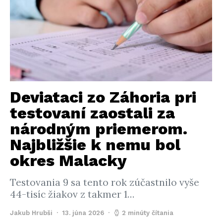
Deviataci zo Záhoria pri
testovaní zaostali za
národným priemerom.
Najbližšie k nemu bol
okres Malacky
Testovania 9 sa tento rok zúčastnilo vyše
44-tisíc žiakov z takmer 1…
Jakub Hrubši
13. júna 2026
2 minúty čítania