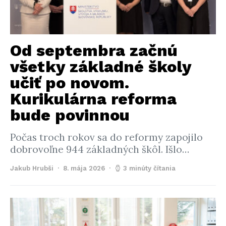
Od septembra začnú
všetky základné školy
učiť po novom.
Kurikulárna reforma
bude povinnou
Počas troch rokov sa do reformy zapojilo
dobrovoľne 944 základných škôl. Išlo…
Jakub Hrubši
8. mája 2026
3 minúty čítania