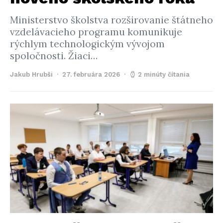
Ministerstvo školstva rozširovanie štátneho
vzdelávacieho programu komunikuje
rýchlym technologickým vývojom
spoločnosti. Žiaci…
Jakub Hrubši
27. februára 2026
2 minúty čítania