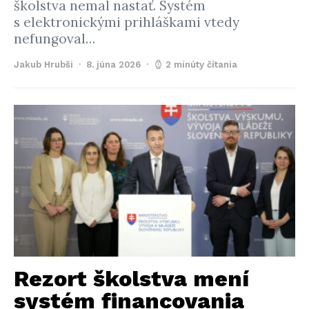
školstva nemal nastať. Systém
s elektronickými prihláškami vtedy
nefungoval…
Jakub Hrubši
8. júna 2026
2 minúty čítania
Rezort školstva mení
systém financovania