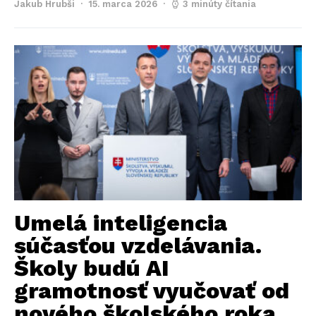
Jakub Hrubši
15. marca 2026
3 minúty čítania
Umelá inteligencia
súčasťou vzdelávania.
Školy budú AI
gramotnosť vyučovať od
nového školského roka