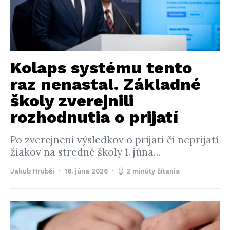
Kolaps systému tento
raz nenastal. Základné
školy zverejnili
rozhodnutia o prijatí
Po zverejnení výsledkov o prijatí či neprijatí
žiakov na stredné školy 1. júna…
Jakub Hrubši
16. júna 2026
2 minúty čítania