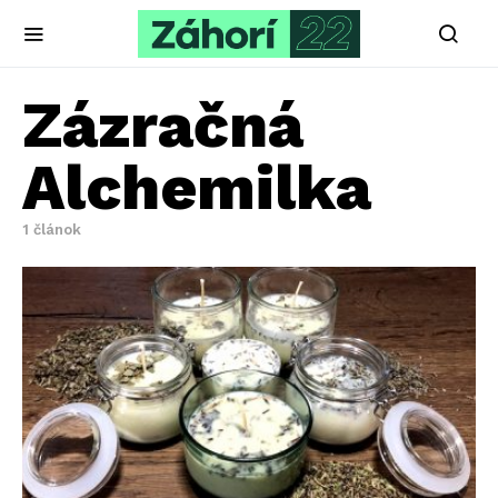
Zázračná
Alchemilka
1 článok