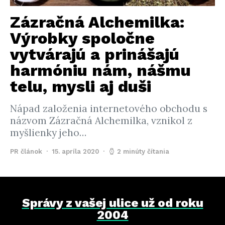
Zázračná Alchemilka:
Výrobky spoločne
vytvárajú a prinášajú
harmóniu nám, nášmu
telu, mysli aj duši
Nápad založenia internetového obchodu s
názvom Zázračná Alchemilka, vznikol z
myšlienky jeho…
PR článok
15. apríla 2020
2 minúty čítania
Správy z vašej ulice už od roku
2004