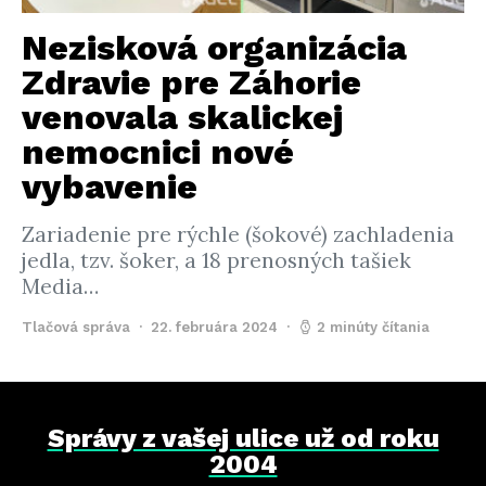
Nezisková organizácia
Zdravie pre Záhorie
venovala skalickej
nemocnici nové
vybavenie
Zariadenie pre rýchle (šokové) zachladenia
jedla, tzv. šoker, a 18 prenosných tašiek
Media…
Tlačová správa
22. februára 2024
2 minúty čítania
Správy z vašej ulice už od roku
2004