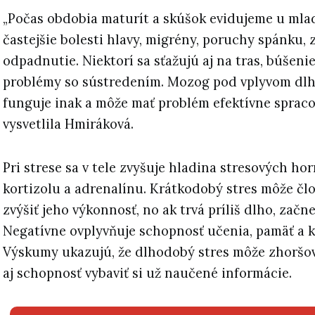
„Počas obdobia maturít a skúšok evidujeme u mla
častejšie bolesti hlavy, migrény, poruchy spánku, 
odpadnutie. Niektorí sa sťažujú aj na tras, búšeni
problémy so sústredením. Mozog pod vplyvom dl
funguje inak a môže mať problém efektívne spraco
vysvetlila Hmiráková.
Pri strese sa v tele zvyšuje hladina stresových h
kortizolu a adrenalínu. Krátkodobý stres môže čl
zvýšiť jeho výkonnosť, no ak trvá príliš dlho, začn
Negatívne ovplyvňuje schopnosť učenia, pamäť a 
Výskumy ukazujú, že dlhodobý stres môže zhoršo
aj schopnosť vybaviť si už naučené informácie.