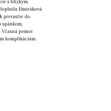
or s blízkym.
“ doplnila Hmiráková
ak prerastie do
o spánkom,
ť. Včasná pomoc
ým komplikáciám.