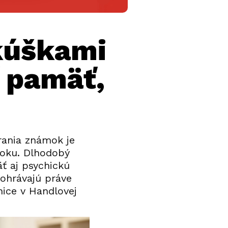
skúškami
 pamäť,
rania známok je
roku. Dlhodobý
ť aj psychickú
ohrávajú práve
nice v Handlovej