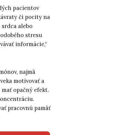
dých pacientov
závraty či pocity na
e srdca alebo
hodobého stresu
vávať informácie,“
ormónov, najmä
oveka motivovať a
e mať opačný efekt.
koncentráciu.
vať pracovnú pamäť