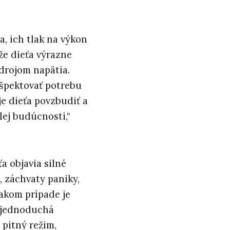
a, ich tlak na výkon
že dieťa výrazne
zdrojom napätia.
ešpektovať potrebu
e dieťa povzbudiť a
ej budúcnosti,“
ťa objavia silné
, záchvaty paniky,
takom prípade je
 jednoduchá
 pitný režim,