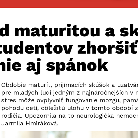
ed maturitou a 
tudentov zhoršiť
nie aj spánok
Obdobie maturít, prijímacích skúšok a uzatvá
pre mladých ľudí jedným z najnáročnejších v 
stres môže ovplyvniť fungovanie mozgu, pamä
pohodu detí, dôležitú úlohu v tomto období z
rodičia. Upozornila na to neurologička nemoc
Jarmila Hmiráková.