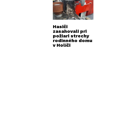
Hasiči
zasahovali pri
požiari strechy
rodinného domu
v Holíči