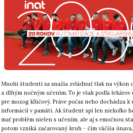
Mnohí študenti sa snažia zvládnuť tlak na výko
a dlhým nočným učením. To je však podľa lekárov 
pre mozog kľúčový. Práve počas neho dochádza k
informácií v pamäti. Ak študent spí len niekoľko 
mať problém nielen s učením, ale aj s emočnou sta
potom vzniká začarovaný kruh – čím väčšia únava, 