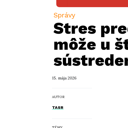
Správy
Stres pr
môže u š
sústrede
15. mája 2026
AUTOR
TASR
TÉMY