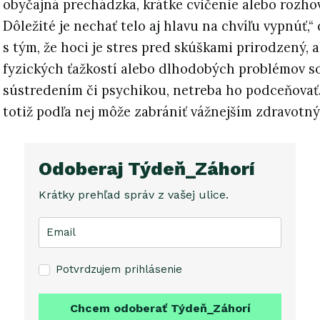
obyčajná prechádzka, krátke cvičenie alebo rozhov
Dôležité je nechať telo aj hlavu na chvíľu vypnúť,
s tým, že hoci je stres pred skúškami prirodzený, 
fyzických ťažkostí alebo dlhodobých problémov s
sústredením či psychikou, netreba ho podceňova
totiž podľa nej môže zabrániť vážnejším zdravotn
Odoberaj Týdeň_Záhorí
Krátky prehľad správ z vašej ulice.
Potvrdzujem prihlásenie
Chcem odoberať Týdeň_Záhorí