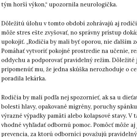
tým horší výkon,“ upozornila neurologička.
Dôležitú úlohu v tomto období zohrávajú aj rodiči
môže stres ešte zvyšovať, no správny prístup doká
upokojiť. „Rodičia by mali byť oporou, nie ďalším 
Pomáhať vytvoriť pokojné prostredie na učenie, r
oddychu a podporovať pravidelný režim. Dôležité j
pripomenúť mu, že jedna skúška nerozhoduje o cel
poradila lekárka.
Rodičia by mali podľa nej spozornieť, ak sa u dieťa
bolesti hlavy, opakované migrény, poruchy spánku
výrazné výpadky pamäti alebo kolapsové stavy. V 
vhodné vyhľadať odbornú pomoc. Pomôcť môže aj
prevencia, za ktorú odborníci považujú pravidelný