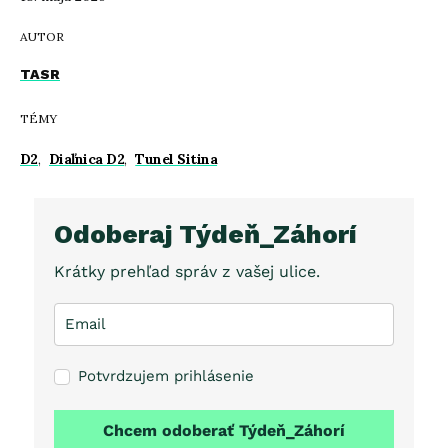
AUTOR
TASR
TÉMY
D2
,
Diaľnica D2
,
Tunel Sitina
Odoberaj Týdeň_Záhorí
Krátky prehľad správ z vašej ulice.
Potvrdzujem prihlásenie
Chcem odoberať Týdeň_Záhorí