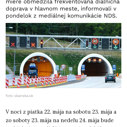
miere obmedzila frekventovaná diaľničná
doprava v hlavnom meste, informovali v
pondelok z mediálnej komunikácie NDS.
foto skanska.sk
V noci z piatka 22. mája na sobotu 23. mája a
zo soboty 23. mája na nedeľu 24. mája bude