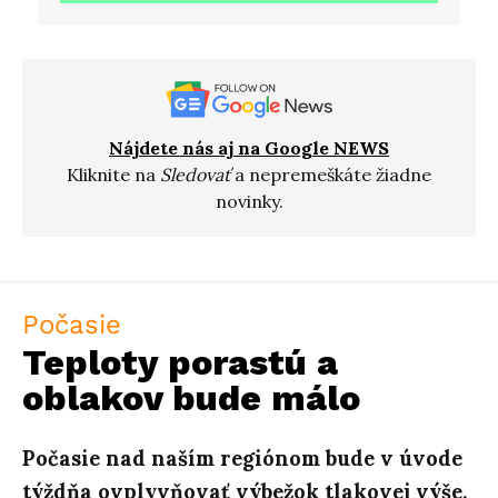
Nájdete nás aj na Google NEWS
Kliknite na
Sledovať
a nepremeškáte žiadne
novinky.
Počasie
Teploty porastú a
oblakov bude málo
Počasie nad naším regiónom bude v úvode
týždňa ovplyvňovať výbežok tlakovej výše,