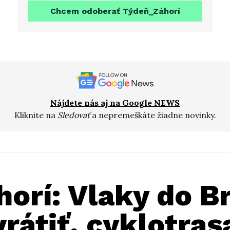
Chcem odoberať Týdeň_Záhorí
Nájdete nás aj na Google NEWS
Kliknite na
Sledovať
a nepremeškáte žiadne novinky.
horí: Vlaky do 
rátiť, cyklotras