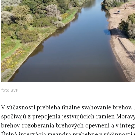
foto SVP
V súčasnosti prebieha finálne svahovanie brehov. 
spočívajú z prepojenia jestvujúcich ramien Morav
brehov, rozoberania brehových opevnení a v integ
Úplná integrácia meandra prebehne v súčinnosti