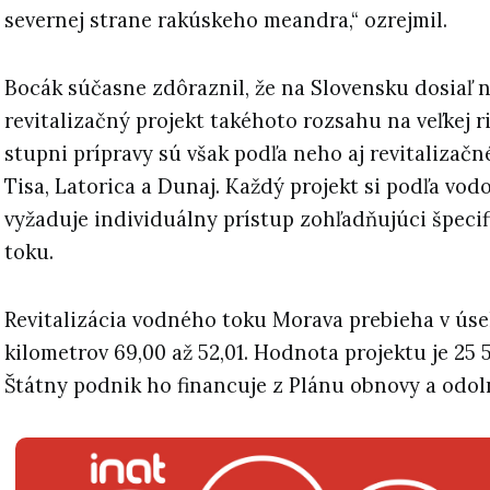
severnej strane rakúskeho meandra,“ ozrejmil.
Bocák súčasne zdôraznil, že na Slovensku dosiaľ n
revitalizačný projekt takéhoto rozsahu na veľkej 
stupni prípravy sú však podľa neho aj revitalizačn
Tisa, Latorica a Dunaj. Každý projekt si podľa vo
vyžaduje individuálny prístup zohľadňujúci špeci
toku.
Revitalizácia vodného toku Morava prebieha v ús
kilometrov 69,00 až 52,01. Hodnota projektu je 25 
Štátny podnik ho financuje z Plánu obnovy a odol