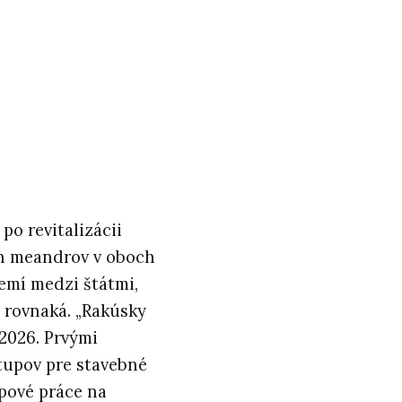
o revitalizácii
h meandrov v oboch
emí medzi štátmi,
rovnaká. „Rakúsky
 2026. Prvými
tupov pre stavebné
pové práce na