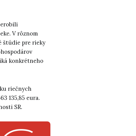
erobili
rieke. V rôznom
é štúdie pre rieky
dohospodárov
fiká konkrétneho
eku riečnych
563 135,85 eura.
nosti SR.