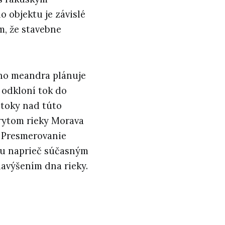
 objektu je závislé
ým, že stavebne
ého meandra plánuje
 odkloní tok do
etoky nad túto
rytom rieky Morava
. Presmerovanie
u naprieč súčasným
avýšením dna rieky.