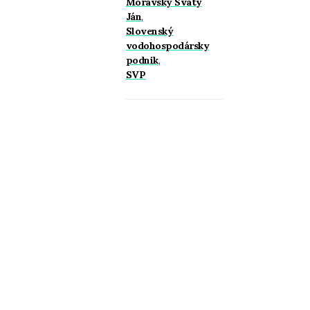
Moravský Svätý
Ján
,
Slovenský
vodohospodársky
podnik
,
SVP