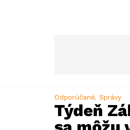
Odporúčané
Správy
Týdeň Zá
sa môžu v