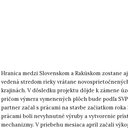
Hranica medzi Slovenskom a Rakúskom zostane aj p
vedená stredom rieky vrátane novosprietočnenýc
krajinách. V dôsledku projektu dôjde k zámene úz
pričom výmera vymenených plôch bude podľa SVP 
partner začal s prácami na stavbe začiatkom roka
prácami boli nevyhnutné výruby a vytvorenie prís
mechanizmy. V priebehu mesiaca apríl začali výko