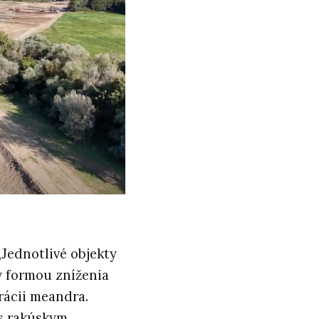
„Jednotlivé objekty
y formou zníženia
rácii meandra.
 s rakúskym