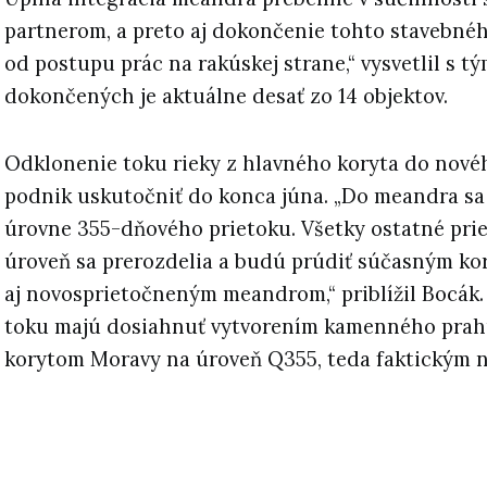
partnerom, a preto aj dokončenie tohto stavebného
od postupu prác na rakúskej strane,“ vysvetlil s t
dokončených je aktuálne desať zo 14 objektov.
Odklonenie toku rieky z hlavného koryta do nov
podnik uskutočniť do konca júna. „Do meandra sa
úrovne 355-dňového prietoku. Všetky ostatné pri
úroveň sa prerozdelia a budú prúdiť súčasným ko
aj novosprietočneným meandrom,“ priblížil Bocák
toku majú dosiahnuť vytvorením kamenného prah
korytom Moravy na úroveň Q355, teda faktickým n