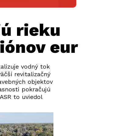
jú rieku
liónov eur
alizuje vodný tok
äčší revitalizačný
tavebných objektov
asnosti pokračujú
ASR to uviedol