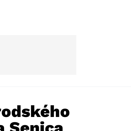
Brodského
a Senica