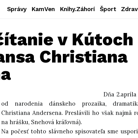
Správy
KamVen
Knihy.Záhorí
Šport
Zdrav
ítanie v Kútoch
ansa Christiana
na
Dňa 2.apríla
od narodenia dánskeho prozaika, dramatik
Christiana Andersena. Preslávili ho však najmä 
na hrášku, Snehová kráľovná).
Na počesť tohto slávneho spisovateľa sme usporia