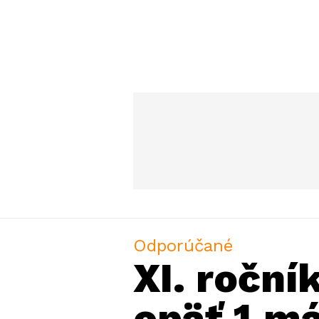
Odporúčané
XI. roční
opäť 1.má