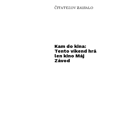
ČITATEĽOV ZAUJALO
Kam do kina:
Tento víkend hrá
len kino Máj
Závod