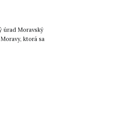
ný úrad Moravský
 Moravy, ktorá sa
v MSJ )