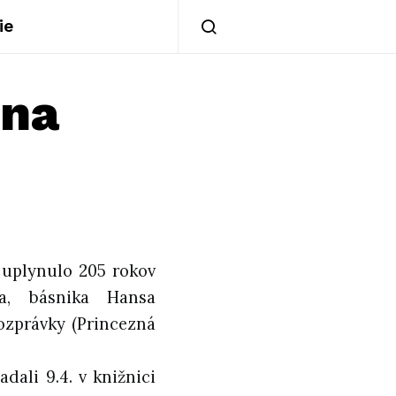
ie
 na
 uplynulo 205 rokov
a, básnika Hansa
rozprávky (Princezná
dali 9.4. v knižnici