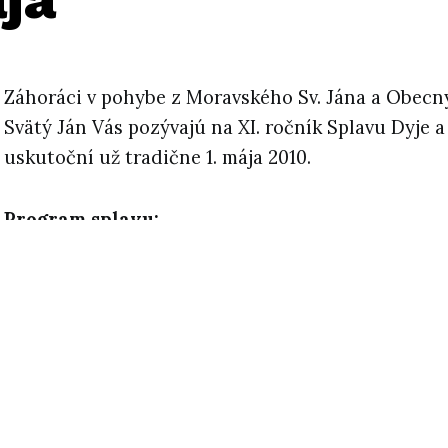
Záhoráci v pohybe z Moravského Sv. Jána a Obec
Svätý Ján Vás pozývajú na XI. ročník Splavu Dyje a
uskutoční už tradične 1. mája 2010.
Program splavu:
7:00 – zraz, areál f. Jány s.r.o.(za IMBISS-om)
7:30– odchod do Břeclavi autobusom
9:00– štart splavu (Břeclav – U Splavu )
15:00– príchod ( k mostu na hraničnom prechode 