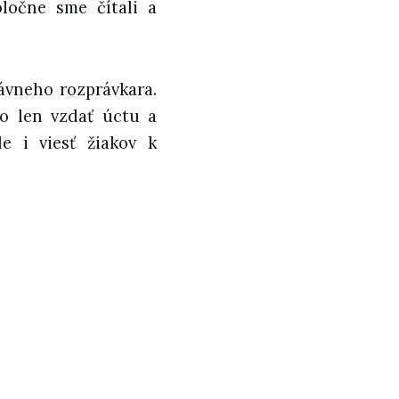
oločne sme čítali a
slávneho rozprávkara.
o len vzdať úctu a
e i viesť žiakov k