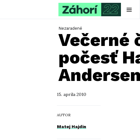
Nezaradené
Večerné č
počesť H
Anderse
15. apríla 2010
AUTOR
Matej Hajdin