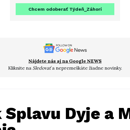
Chcem odoberať Týdeň_Záhorí
Nájdete nás aj na Google NEWS
Kliknite na
Sledovať
a nepremeškáte žiadne novinky.
k Splavu Dyje a 
ja