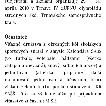
subjektami a školami organizuje 29. – 30.
apríla 2010 v Trnave IV. ŽUPNÚ olympiádu
stredných škôl Trnavského samosprávneho
kraja.
Účastníci:
Víťazné družstvá z okresných kôl školských
športových súťaží v zmysle Kalendára SAŠŠ
(vo futbale, volejbale, hádzanej, (všetko
chlapci a dievčatá), silový päťboj (chlapcov) a
jednotlivci (atletika), prípadne ďalší
nominovaní jednotlivci a účastníci, ktorí
získali zelenú kartu podľa ustanovenia KR
SAŠŠ. Títo sa však nemôžu pri prípadnom
víťazstve zúčastniť M SR.