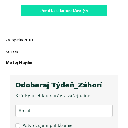
Pozrite si komentáre. (0)
28. apríla 2010
AUTOR
Matej Hajdin
Odoberaj Týdeň_Záhorí
Krátky prehľad správ z vašej ulice.
Potvrdzujem prihlásenie