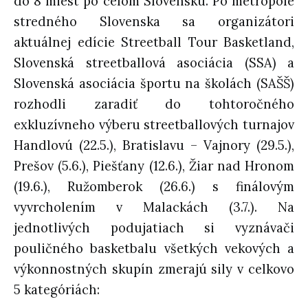
do 8 miest po celom Slovensku. Po metropole
stredného Slovenska sa organizátori
aktuálnej edície Streetball Tour Basketland,
Slovenská streetballová asociácia (SSA) a
Slovenská asociácia športu na školách (SAŠŠ)
rozhodli zaradiť do tohtoročného
exkluzívneho výberu streetballových turnajov
Handlovú (22.5.), Bratislavu – Vajnory (29.5.),
Prešov (5.6.), Piešťany (12.6.), Žiar nad Hronom
(19.6.), Ružomberok (26.6.) s finálovým
vyvrcholením v Malackách (3.7.). Na
jednotlivých podujatiach si vyznávači
pouličného basketbalu všetkých vekových a
výkonnostných skupín zmerajú sily v celkovo
5 kategóriách: