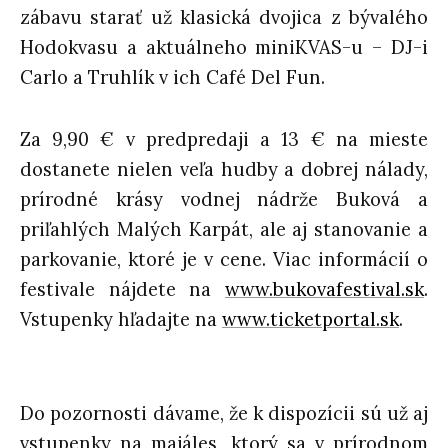
zábavu starať už klasická dvojica z bývalého
Hodokvasu a aktuálneho miniKVAS-u – DJ-i
Carlo a Truhlík v ich Café Del Fun.
Za 9,90 € v predpredaji a 13 € na mieste
dostanete nielen veľa hudby a dobrej nálady,
prírodné krásy vodnej nádrže Buková a
priľahlých Malých Karpát, ale aj stanovanie a
parkovanie, ktoré je v cene. Viac informácií o
festivale nájdete na
www.bukovafestival.sk
.
Vstupenky hľadajte na
www.ticketportal.sk
.
Do pozornosti dávame, že k dispozícii sú už aj
vstupenky na majáles, ktorý sa v prírodnom