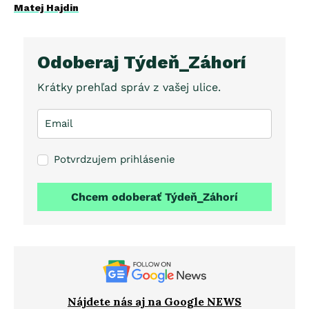
Matej Hajdin
Odoberaj Týdeň_Záhorí
Krátky prehľad správ z vašej ulice.
Potvrdzujem prihlásenie
Chcem odoberať Týdeň_Záhorí
Nájdete nás aj na Google NEWS