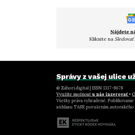
Nájdete n
Kliknite na
Sledovať
Správy z vašej ulice 
@ Záhori.digital | ISSN 1337-8678
Využite možnosť
u nás inzerovať
•
O
Všetky práva vyhradené. Publikovanie
súhlasu TASR porušením autorského 