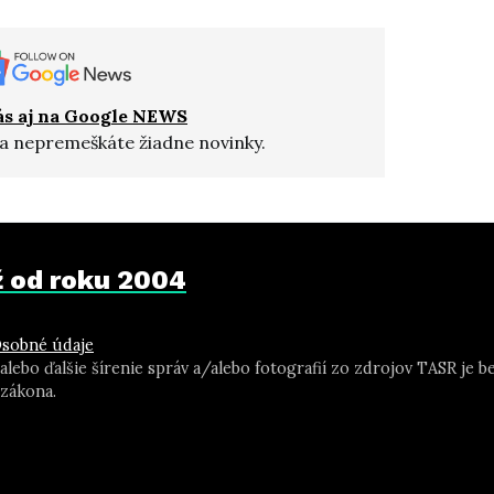
ás aj na Google NEWS
a nepremeškáte žiadne novinky.
už od roku 2004
sobné údaje
 alebo ďalšie šírenie správ a/alebo fotografií zo zdrojov TASR j
zákona.