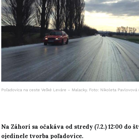
Poľadovica na ceste Veľké Leváre – Malacky. Foto: Nikoleta Pavlovová
Na Záhorí sa očakáva od stredy (7.2.) 12:00 do št
ojedinele tvorba poľadovice.