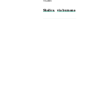
TÉMY
Skalica
,
via humana