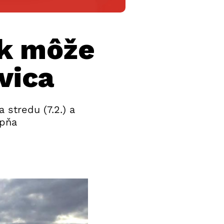
ok môže
vica
 stredu (7.2.) a
upňa