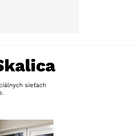
kalica
ciálnych sieťach
e.