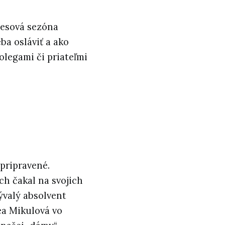
lesová sezóna
ba osláviť a ako
olegami či priateľmi
 pripravené.
h čakal na svojich
ývalý absolvent
ea Mikulová vo