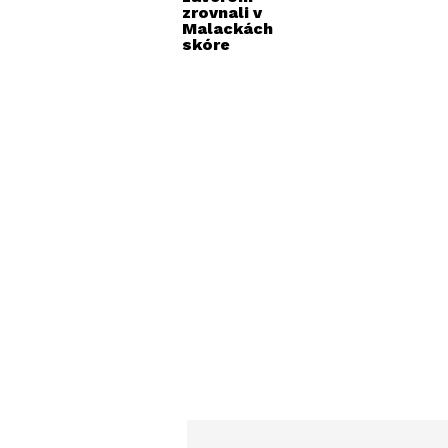
zrovnali v
Malackách
skóre