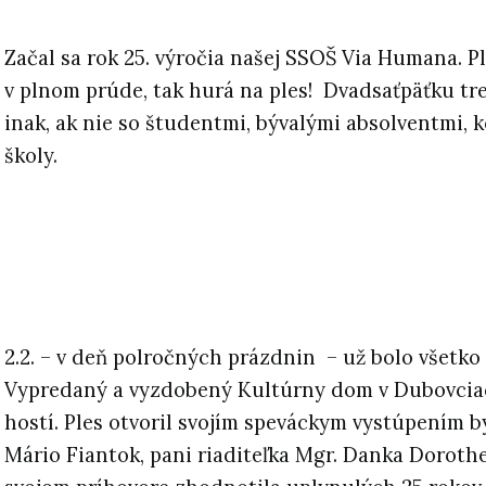
Začal sa rok 25. výročia našej SSOŠ Via Humana. P
v plnom prúde, tak hurá na ples! Dvadsaťpäťku tre
inak, ak nie so študentmi, bývalými absolventmi, k
školy.
2.2. – v deň polročných prázdnin – už bolo všetko
Vypredaný a vyzdobený Kultúrny dom v Dubovciac
hostí. Ples otvoril svojím speváckym vystúpením b
Mário Fiantok, pani riaditeľka Mgr. Danka Doroth