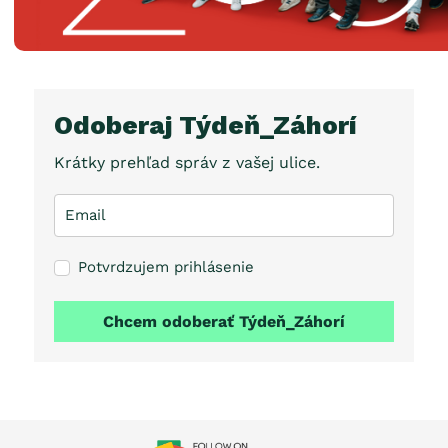
Odoberaj Týdeň_Záhorí
Krátky prehľad správ z vašej ulice.
Potvrdzujem prihlásenie
Chcem odoberať Týdeň_Záhorí