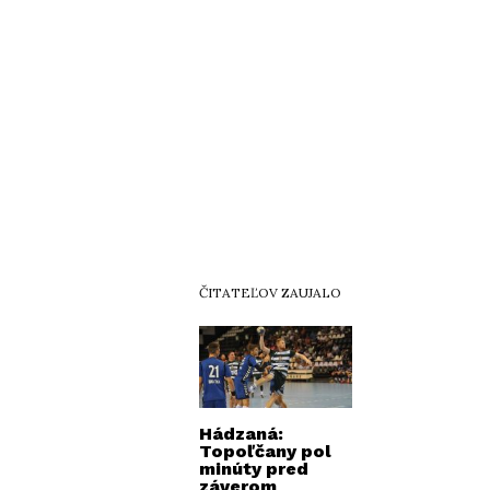
ČITATEĽOV ZAUJALO
Hádzaná:
Topoľčany pol
minúty pred
záverom