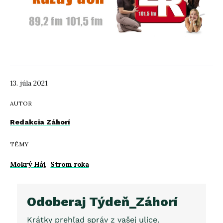
13. júla 2021
AUTOR
Redakcia Záhorí
TÉMY
Mokrý Háj
,
Strom roka
Odoberaj Týdeň_Záhorí
Krátky prehľad správ z vašej ulice.