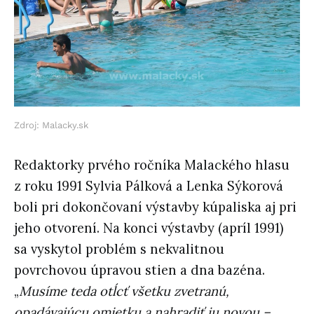
Zdroj: Malacky.sk
Redaktorky prvého ročníka Malackého hlasu
z roku 1991 Sylvia Pálková a Lenka Sýkorová
boli pri dokončovaní výstavby kúpaliska aj pri
jeho otvorení. Na konci výstavby (apríl 1991)
sa vyskytol problém s nekvalitnou
povrchovou úpravou stien a dna bazéna.
„
Musíme teda otĺcť všetku zvetranú,
opadávajúcu omietku a nahradiť ju novou –