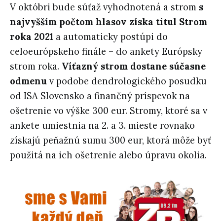
V októbri bude súťaž vyhodnotená a strom
s
najvyšším počtom hlasov získa titul Strom
roka 2021
a automaticky postúpi do
celoeurópskeho finále – do ankety Európsky
strom roka.
Víťazný strom dostane súčasne
odmenu
v podobe dendrologického posudku
od ISA Slovensko a finančný príspevok na
ošetrenie vo výške 300 eur. Stromy, ktoré sa v
ankete umiestnia na 2. a 3. mieste rovnako
získajú peňažnú sumu 300 eur, ktorá môže byť
použitá na ich ošetrenie alebo úpravu okolia.