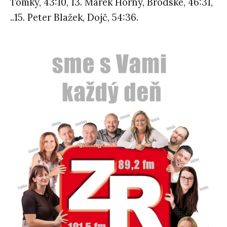
Tomky, 43:10, 13. Marek Horný, Brodské, 46:31,
..15. Peter Blažek, Dojč, 54:36.