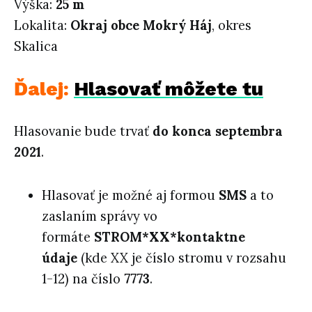
Výška:
25 m
Lokalita:
Okraj obce Mokrý Háj
, okres
Skalica
Ďalej:
Hlasovať môžete tu
Hlasovanie bude trvať
do konca septembra
2021
.
Hlasovať je možné aj formou
SMS
a to
zaslaním správy vo
formáte
STROM*XX*kontaktne
údaje
(kde XX je číslo stromu v rozsahu
1-12) na číslo
7773
.