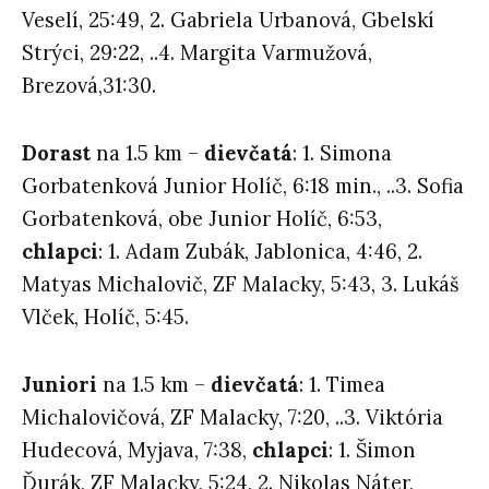
Veselí, 25:49, 2. Gabriela Urbanová, Gbelskí
Strýci, 29:22, ..4. Margita Varmužová,
Brezová,31:30.
Dorast
na 1.5 km –
dievčatá
: 1. Simona
Gorbatenková Junior Holíč, 6:18 min., ..3. Sofia
Gorbatenková, obe Junior Holíč, 6:53,
chlapci
: 1. Adam Zubák, Jablonica, 4:46, 2.
Matyas Michalovič, ZF Malacky, 5:43, 3. Lukáš
Vlček, Holíč, 5:45.
Juniori
na 1.5 km –
dievčatá
: 1. Timea
Michalovičová, ZF Malacky, 7:20, ..3. Viktória
Hudecová, Myjava, 7:38,
chlapci
: 1. Šimon
Ďurák, ZF Malacky, 5:24, 2. Nikolas Náter,