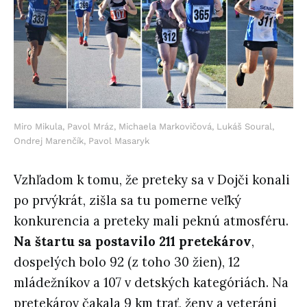
Miro Mikula, Pavol Mráz, Michaela Markovičová, Lukáš Soural,
Ondrej Marenčík, Pavol Masaryk
Vzhľadom k tomu, že preteky sa v Dojči konali
po prvýkrát, zišla sa tu pomerne veľký
konkurencia a preteky mali peknú atmosféru.
Na štartu sa postavilo 211 pretekárov
,
dospelých bolo 92 (z toho 30 žien), 12
mládežníkov a 107 v detských kategóriách. Na
pretekárov čakala 9 km trať, ženy a veteráni