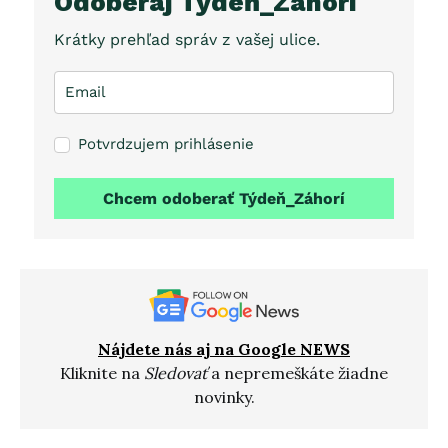
Odoberaj Týdeň_Záhorí
Krátky prehľad správ z vašej ulice.
Potvrdzujem prihlásenie
Chcem odoberať Týdeň_Záhorí
Nájdete nás aj na Google NEWS
Kliknite na
Sledovať
a nepremeškáte žiadne
novinky.