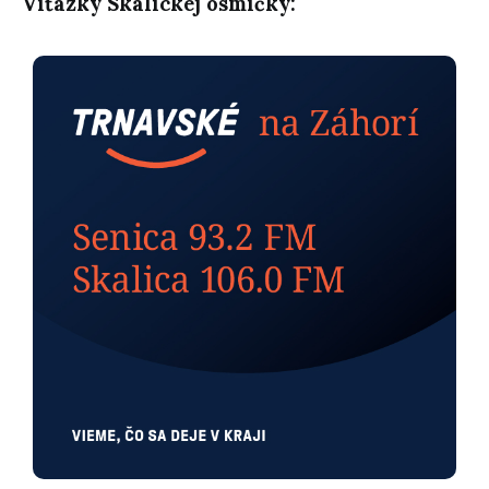
Víťazky Skalickej osmičky: