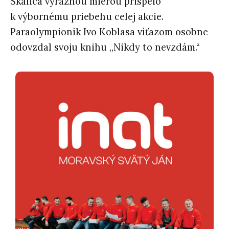
Skalica výraznou mierou prispelo
k výbornému priebehu celej akcie.
Paraolympionik Ivo Koblasa víťazom osobne
odovzdal svoju knihu ,,Nikdy to nevzdám.“