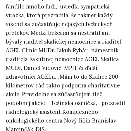
fandilo mnoho ľudí,“ uviedla sympatická
víťazka, ktorá prezradila, že takmer každý
víkend sa zúčastňuje nejakých bežeckých
pretekov. Medzi bežcami sa nestratil ani
bývalý riaditeľ skalickej nemocnice a riaditeľ
AGEL Clinic MUDr. Jakub Rybár, námestník
riaditeľa Fakultnej nemocnice AGEL Skalica
MUDr. Daniel Vidovič, MPH, či ďalší
zdravotníci AGELu. „Mám to do Skalice 200
kilometrov, rád takto podporím charitatívne
akcie. Pravidelne sa zúčastňujem tiež
podobnej akcie – Tešínska osmička,“ prezradil
rádiologický asistent Komplexného
onkologického centra Nový Jičín Branislav
Marcinčák, DiS.