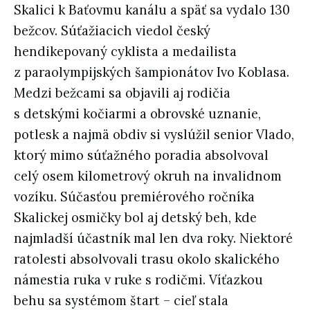
Skalici k Baťovmu kanálu a späť sa vydalo 130
bežcov. Súťažiacich viedol český
hendikepovaný cyklista a medailista
z paraolympijských šampionátov Ivo Koblasa.
Medzi bežcami sa objavili aj rodičia
s detskými kočiarmi a obrovské uznanie,
potlesk a najmä obdiv si vyslúžil senior Vlado,
ktorý mimo súťažného poradia absolvoval
celý osem kilometrový okruh na invalidnom
vozíku. Súčasťou premiérového ročníka
Skalickej osmičky bol aj detský beh, kde
najmladší účastník mal len dva roky. Niektoré
ratolesti absolvovali trasu okolo skalického
námestia ruka v ruke s rodičmi. Víťazkou
behu sa systémom štart – cieľ stala