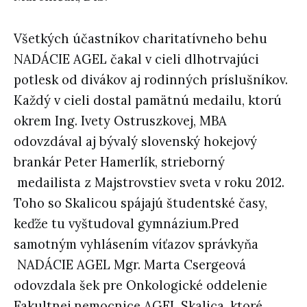
Všetkých účastníkov charitatívneho behu
NADÁCIE AGEL čakal v cieli dlhotrvajúci
potlesk od divákov aj rodinných príslušníkov.
Každý v cieli dostal pamätnú medailu, ktorú
okrem Ing. Ivety Ostruszkovej, MBA
odovzdával aj bývalý slovenský hokejový
brankár Peter Hamerlík, strieborný
medailista z Majstrovstiev sveta v roku 2012.
Toho so Skalicou spájajú študentské časy,
keďže tu vyštudoval gymnázium.Pred
samotným vyhlásením víťazov správkyňa
NADÁCIE AGEL Mgr. Marta Csergeová
odovzdala šek pre Onkologické oddelenie
Fakultnej nemocnice AGEL Skalica, ktoré