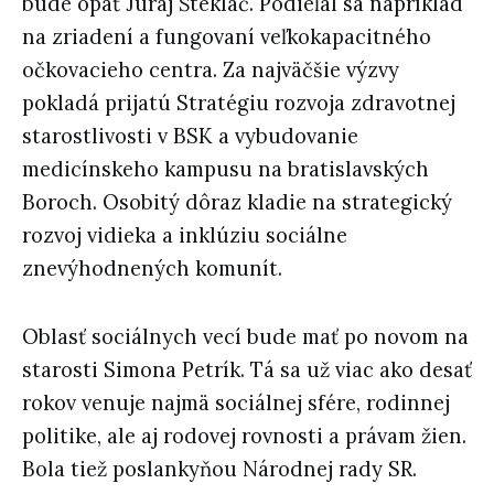
bude opäť Juraj Štekláč. Podieľal sa napríklad
na zriadení a fungovaní veľkokapacitného
očkovacieho centra. Za najväčšie výzvy
pokladá prijatú Stratégiu rozvoja zdravotnej
starostlivosti v BSK a vybudovanie
medicínskeho kampusu na bratislavských
Boroch. Osobitý dôraz kladie na strategický
rozvoj vidieka a inklúziu sociálne
znevýhodnených komunít.
Oblasť sociálnych vecí bude mať po novom na
starosti Simona Petrík. Tá sa už viac ako desať
rokov venuje najmä sociálnej sfére, rodinnej
politike, ale aj rodovej rovnosti a právam žien.
Bola tiež poslankyňou Národnej rady SR.