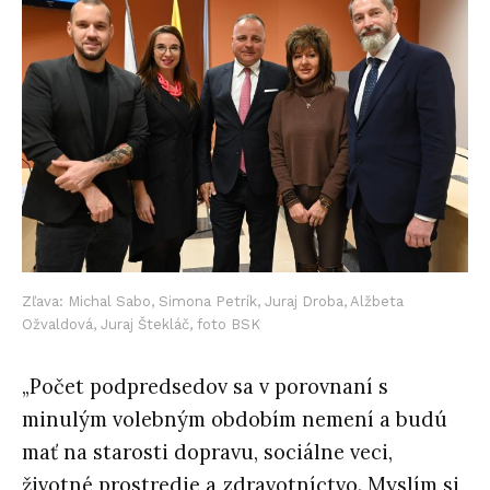
Zľava: Michal Sabo, Simona Petrík, Juraj Droba, Alžbeta
Ožvaldová, Juraj Štekláč, foto BSK
„Počet podpredsedov sa v porovnaní s
minulým volebným obdobím nemení a budú
mať na starosti dopravu, sociálne veci,
životné prostredie a zdravotníctvo. Myslím si,