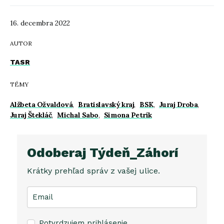
16. decembra 2022
AUTOR
TASR
TÉMY
Alžbeta Ožvaldová
,
Bratislavský kraj
,
BSK
,
Juraj Droba
,
Juraj Štekláč
,
Michal Sabo
,
Simona Petrík
Odoberaj Týdeň_Záhorí
Krátky prehľad správ z vašej ulice.
Potvrdzujem prihlásenie