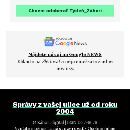
Chcem odoberať Týdeň_Záhorí
Nájdete nás aj na Google NEWS
Kliknite na
Sledovať
a nepremeškáte žiadne
novinky.
Správy z vašej ulice už od roku
2004
@ Záhori.digital | ISSN 1337-8678
Využite možnosť
u nás inzerovať
•
Osobné údaje