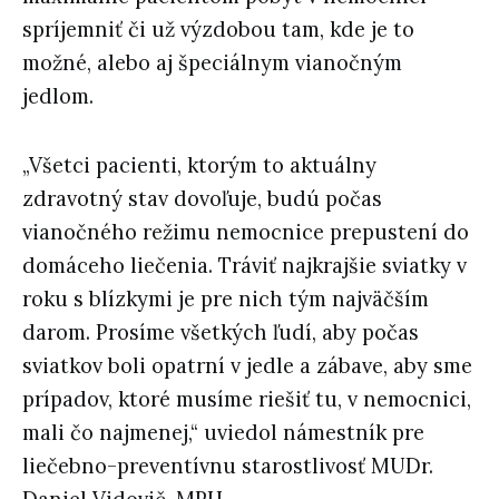
spríjemniť či už výzdobou tam, kde je to
možné, alebo aj špeciálnym vianočným
jedlom.
„Všetci pacienti, ktorým to aktuálny
zdravotný stav dovoľuje, budú počas
vianočného režimu nemocnice prepustení do
domáceho liečenia. Tráviť najkrajšie sviatky v
roku s blízkymi je pre nich tým najväčším
darom. Prosíme všetkých ľudí, aby počas
sviatkov boli opatrní v jedle a zábave, aby sme
prípadov, ktoré musíme riešiť tu, v nemocnici,
mali čo najmenej,“ uviedol námestník pre
liečebno-preventívnu starostlivosť MUDr.