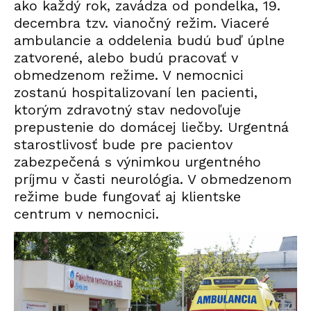
ako každý rok, zavádza od pondelka, 19.
decembra tzv. vianočný režim. Viaceré
ambulancie a oddelenia budú buď úplne
zatvorené, alebo budú pracovať v
obmedzenom režime. V nemocnici
zostanú hospitalizovaní len pacienti,
ktorým zdravotný stav nedovoľuje
prepustenie do domácej liečby. Urgentná
starostlivosť bude pre pacientov
zabezpečená s výnimkou urgentného
príjmu v časti neurológia. V obmedzenom
režime bude fungovať aj klientske
centrum v nemocnici.