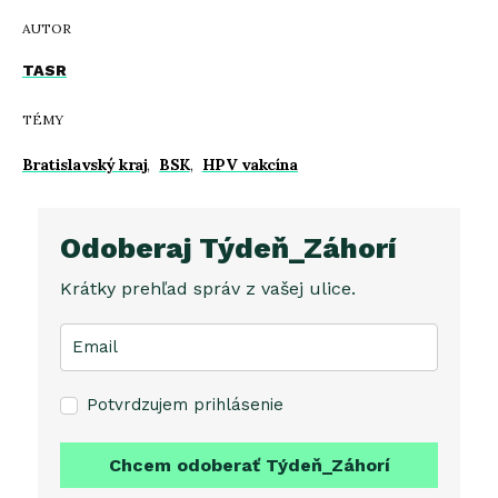
AUTOR
TASR
TÉMY
Bratislavský kraj
,
BSK
,
HPV vakcína
Odoberaj Týdeň_Záhorí
Krátky prehľad správ z vašej ulice.
Potvrdzujem prihlásenie
Chcem odoberať Týdeň_Záhorí