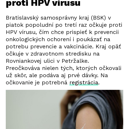
proti HPV vírusu
Bratislavský samosprávny kraj (BSK) v
piatok popoludní po tretí raz očkuje proti
HPV vírusu, čím chce prispieť k prevencii
onkologických ochorení i poukázať na
potrebu prevencie a vakcinácie. Kraj opäť
očkuje v zdravotnom stredisku na
Rovniankovej ulici v Petržalke.
Preočkováva nielen tých, ktorých očkovali
už skôr, ale podáva aj prvé dávky. Na
očkovanie je potrebná
registrácia
.