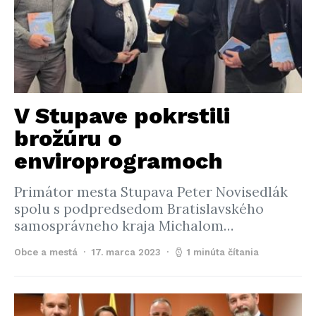
V Stupave pokrstili
brožúru o
enviroprogramoch
Primátor mesta Stupava Peter Novisedlák
spolu s podpredsedom Bratislavského
samosprávneho kraja Michalom…
Obce a mestá
17. marca 2023
1 minúta čítania