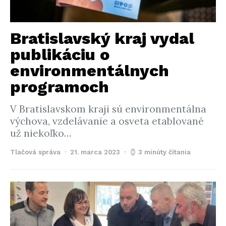
Bratislavský kraj vydal
publikáciu o
environmentálnych
programoch
V Bratislavskom kraji sú environmentálna
výchova, vzdelávanie a osveta etablované
už niekoľko…
Tlačová správa
21. marca 2023
3 minúty čítania