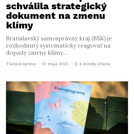
schválila strategický
dokument na zmenu
klímy
Bratislavský samosprávny kraj (BSK) je
rozhodnutý systematicky reagovať na
dopady zmeny klímy…
Tlačová správa
12. mája 2023
4 minúty čítania