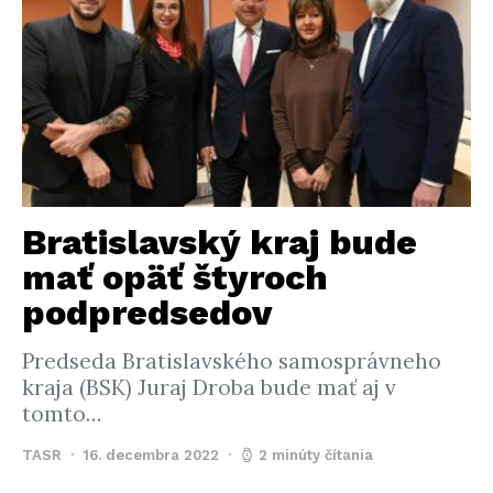
Bratislavský kraj bude
mať opäť štyroch
podpredsedov
Predseda Bratislavského samosprávneho
kraja (BSK) Juraj Droba bude mať aj v
tomto…
TASR
16. decembra 2022
2 minúty čítania