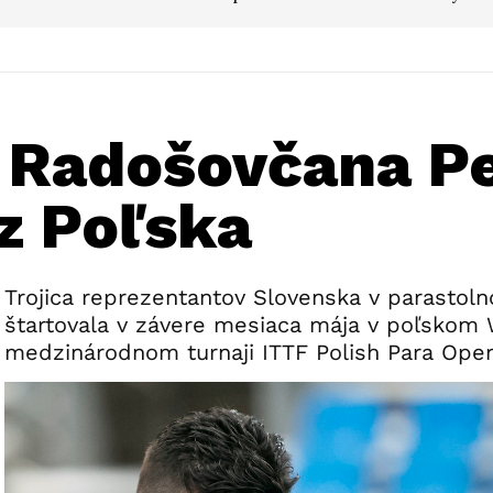
e Radošovčana P
z Poľska
Trojica reprezentantov Slovenska v parastol
štartovala v závere mesiaca mája v poľskom
medzinárodnom turnaji ITTF Polish Para Ope