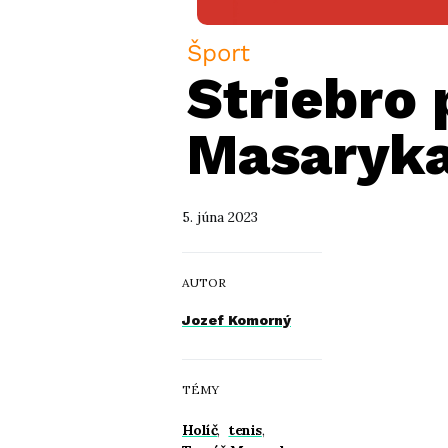
Šport
Striebro
Masaryka
5. júna 2023
AUTOR
Jozef Komorný
TÉMY
Holíč
,
tenis
,