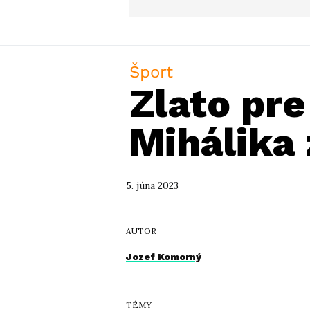
Šport
Zlato pr
Mihálika 
5. júna 2023
AUTOR
Jozef Komorný
TÉMY