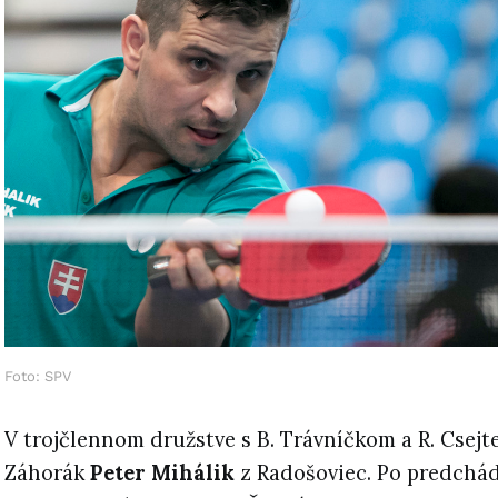
Foto: SPV
V trojčlennom družstve s B. Trávníčkom a R. Csej
Záhorák
Peter Mihálik
z Radošoviec. Po predchá