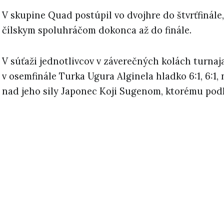
V skupine Quad postúpil vo dvojhre do štvrťfinále,
čílskym spoluhráčom dokonca až do finále.
V súťaži jednotlivcov v záverečných kolách turnaja
v osemfinále Turka Ugura Alginela hladko 6:1, 6:1, n
nad jeho sily Japonec Koji Sugenom, ktorému podľah