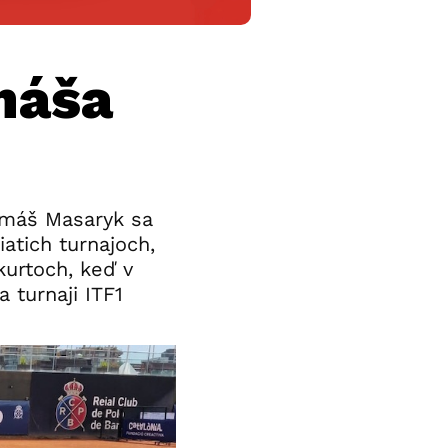
máša
omáš Masaryk sa
atich turnajoch,
kurtoch, keď v
 turnaji ITF1