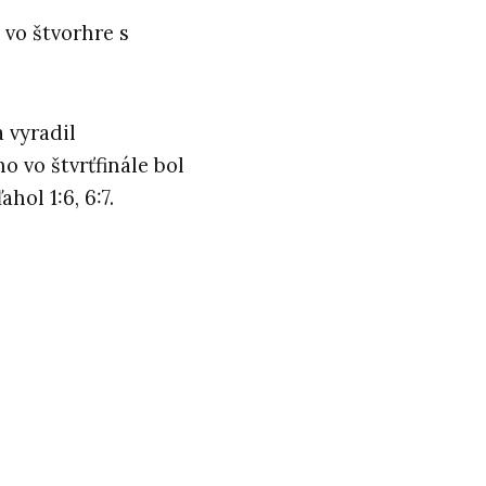
 vo štvorhre s
 vyradil
o vo štvrťfinále bol
ol 1:6, 6:7.