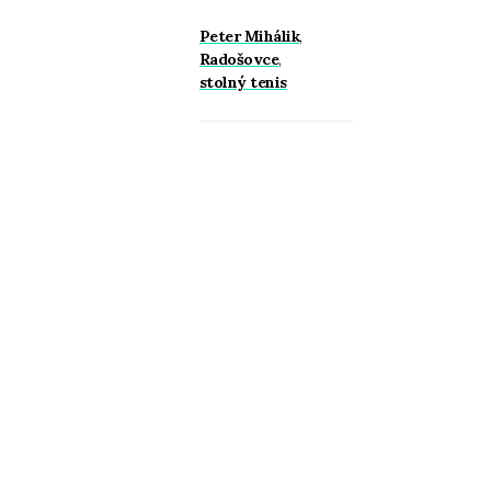
Peter Mihálik
,
Radošovce
,
stolný tenis