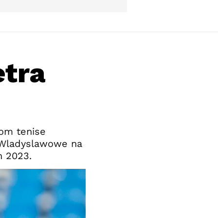
etra
nom tenise
 Wladyslawowe na
n 2023.