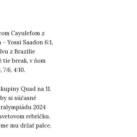
iscom Cayulefom z
n – Yossi Saadon 6:1,
lvu z Brazílie
 tie break, v ňom
7:6, 4:10.
skupiny Quad na 11.
 by si súčasné
Paralympiádu 2024
 svetovom rebríčku.
eme mu držať palce.