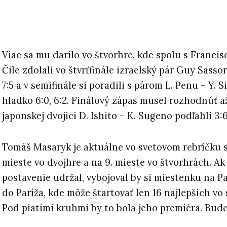
Viac sa mu darilo vo štvorhre, kde spolu s Franc
Čile zdolali vo štvrťfinále izraelský pár Guy Sasso
7:5 a v semifinále si poradili s párom L. Penu – Y. Si
hladko 6:0, 6:2. Finálový zápas musel rozhodnúť až
japonskej dvojici D. Ishito – K. Sugeno podľahli 3:6, 
Tomáš Masaryk je aktuálne vo svetovom rebríčku 
mieste vo dvojhre a na 9. mieste vo štvorhrách. Ak
postavenie udržal, vybojoval by si miestenku na 
do Paríža, kde môže štartovať len 16 najlepších vo
Pod piatimi kruhmi by to bola jeho premiéra. Bud