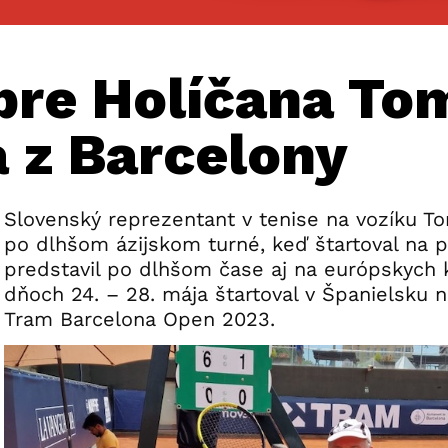
 pre Holíčana To
 z Barcelony
Slovenský reprezentant v tenise na vozíku T
po dlhšom ázijskom turné, keď štartoval na pi
predstavil po dlhšom čase aj na európskych 
dňoch 24. – 28. mája štartoval v Španielsku na
Tram Barcelona Open 2023.