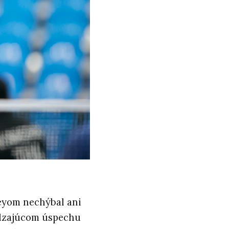
teyom nechýbal ani
dzajúcom úspechu