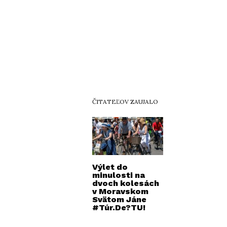
ČITATEĽOV ZAUJALO
Výlet do
minulosti na
dvoch kolesách
v Moravskom
Svätom Jáne
#Túr.De?TU!