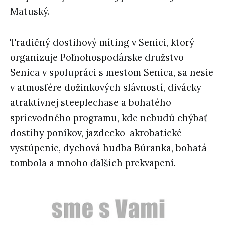
Matuský.
Tradičný dostihový míting v Senici, ktorý
organizuje Poľnohospodárske družstvo
Senica v spolupráci s mestom Senica, sa nesie
v atmosfére dožinkových slávností, divácky
atraktívnej steeplechase a bohatého
sprievodného programu, kde nebudú chýbať
dostihy poníkov, jazdecko-akrobatické
vystúpenie, dychová hudba Búranka, bohatá
tombola a mnoho ďalších prekvapení.