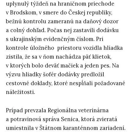
uplynulý týždeň na hraničnom priechode
v Brodskom, v smere do Českej republiky,
bežnú kontrolu zameranú na daňový dozor
a colný dohľad. Počas nej zastavili dodávku
s ukrajinským evidenčným číslom. Pri
kontrole úložného
priestoru vozidla hliadka
zistila, že sa v ňom nachádza päť klietok,
v ktorých bolo deväť mačiek a jeden pes. Na
výzvu hliadky šofér dodávky predložil
cestovné doklady, ktoré nespĺňali požadované
náležitosti.
Prípad prevzala Regionálna veterinárna
a potravinová správa Senica, ktorá zvieratá
umiestnila v Štátnom karanténnom zariadení.