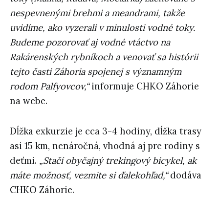
nespevnenými brehmi a meandrami, takže
uvidíme, ako vyzerali v minulosti vodné toky.
Budeme pozorovať aj vodné vtáctvo na
Rakárenských rybníkoch a venovať sa histórii
tejto časti Záhoria spojenej s významným
rodom Palfyovcov,“
informuje CHKO Záhorie
na webe.
Dĺžka exkurzie je cca 3-4 hodiny, dĺžka trasy
asi 15 km, nenáročná, vhodná aj pre rodiny s
deťmi.
„Stačí obyčajný trekingový bicykel, ak
máte možnosť, vezmite si ďalekohľad,“
dodáva
CHKO Záhorie.