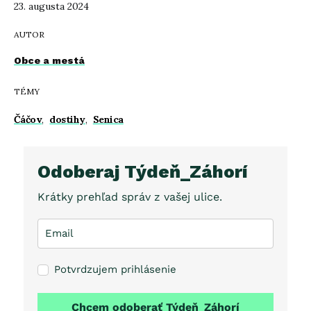
23. augusta 2024
AUTOR
Obce a mestá
TÉMY
Čáčov
,
dostihy
,
Senica
Odoberaj Týdeň_Záhorí
Krátky prehľad správ z vašej ulice.
Potvrdzujem prihlásenie
Chcem odoberať Týdeň_Záhorí