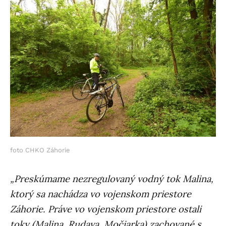
foto CHKO Záhorie
„Preskúmame nezregulovaný vodný tok Malina,
ktorý sa nachádza vo vojenskom priestore
Záhorie. Práve vo vojenskom priestore ostali
toky (Malina, Rudava, Močiarka) zachované s