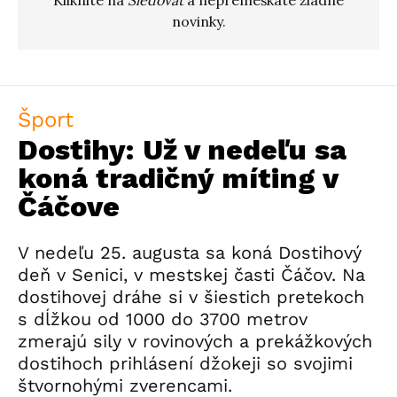
novinky.
Šport
Dostihy: Už v nedeľu sa
koná tradičný míting v
Čáčove
V nedeľu 25. augusta sa koná Dostihový
deň v Senici, v mestskej časti Čáčov. Na
dostihovej dráhe si v šiestich pretekoch
s dĺžkou od 1000 do 3700 metrov
zmerajú sily v rovinových a prekážkových
dostihoch prihlásení džokeji so svojimi
štvornohými zverencami.