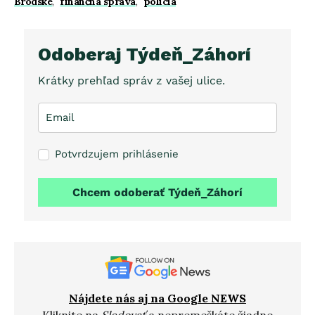
Brodské
,
finančná správa
,
polícia
Odoberaj Týdeň_Záhorí
Krátky prehľad správ z vašej ulice.
Potvrdzujem prihlásenie
Chcem odoberať Týdeň_Záhorí
Nájdete nás aj na Google NEWS
Kliknite na
Sledovať
a nepremeškáte žiadne