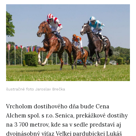
ilustračné foto Jaroslav Brečka
Vrcholom dostihového dňa bude Cena
Alchem spol. s r.o. Senica, prekážkové dostihy
na 3 700 metrov, kde sa v sedle predstaví aj
dvojnásobný víťaz Veľkej pardubickej Lukáš