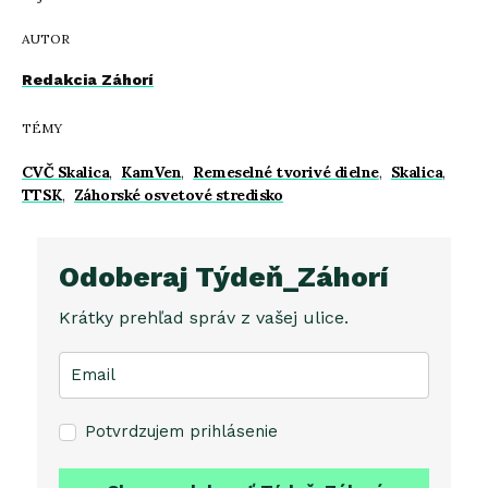
AUTOR
Redakcia Záhorí
TÉMY
CVČ Skalica
,
KamVen
,
Remeselné tvorivé dielne
,
Skalica
,
TTSK
,
Záhorské osvetové stredisko
Odoberaj Týdeň_Záhorí
Krátky prehľad správ z vašej ulice.
Potvrdzujem prihlásenie