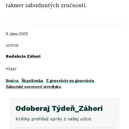
takmer zabudnutých zručností.
9. júna 2025
AUTOR
Redakcia Záhorí
TÉMY
Senica
,
Šúpolienka
,
Z generácie na generáciu
,
Záhorské osvetové stredisko
Odoberaj Týdeň_Záhorí
Krátky prehľad správ z vašej ulice.