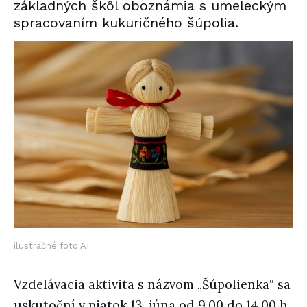
základných škôl oboznámia s
umeleckým
spracovaním kukuričného šúpolia
.
ilustračné foto AI
Vzdelávacia aktivita s názvom
„Šúpolienka“
sa
uskutoční
v piatok 13. júna od 9.00 do 14.00 h