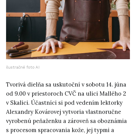
ilustračné foto AI
Tvorivá dielňa sa uskutoční
v sobotu 14. júna
od 9.00
v priestoroch CVČ na ulici Mallého 2
v Skalici. Účastníci si pod vedením lektorky
Alexandry Kovárovej
vytvoria
vlastnoručne
vyrobenú peňaženku
a zároveň sa oboznámia
s procesom spracovania kože, jej typmi a