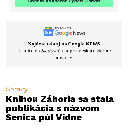
Chcem odoberať Týdeň_Záhorí
Nájdete nás aj na Google NEWS
Kliknite na
Sledovať
a nepremeškáte žiadne
novinky.
Správy
Knihou Záhoria sa stala
publikácia s názvom
Senica púl Vídne