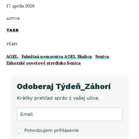
17. apríla 2026
AUTOR
TASR
TÉMY
AGEL
,
Fakultná nemocnica AGEL Skalica
,
Senica
,
Záhorské osvetové stredisko Senica
Odoberaj Týdeň_Záhorí
Krátky prehľad správ z vašej ulice.
Potvrdzujem prihlásenie