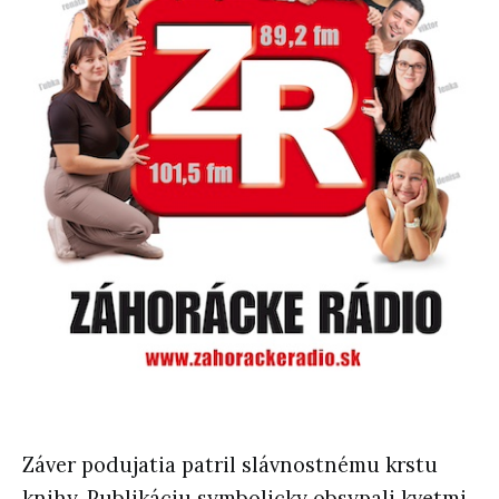
Záver podujatia patril slávnostnému krstu
knihy. Publikáciu symbolicky obsypali kvetmi