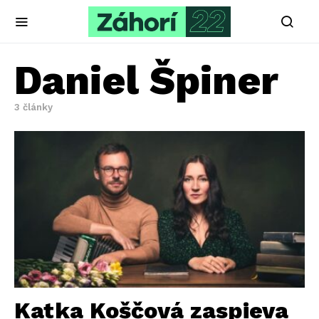
Daniel Špiner
3 články
Katka Koščová zaspieva