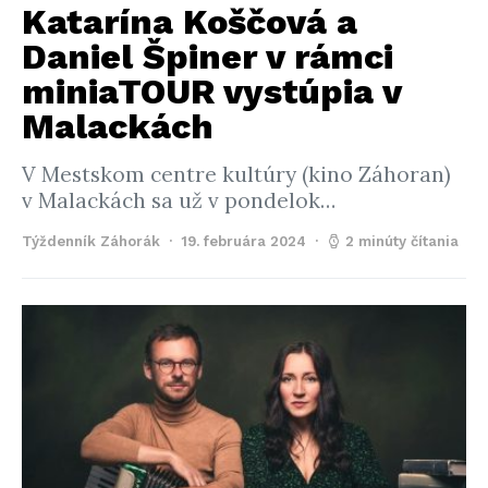
Katarína Koščová a
Daniel Špiner v rámci
miniaTOUR vystúpia v
Malackách
V Mestskom centre kultúry (kino Záhoran)
v Malackách sa už v pondelok…
Týždenník Záhorák
19. februára 2024
2 minúty čítania