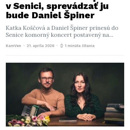
v Senici, sprevádzať ju
bude Daniel Špiner
Katka Koščová a Daniel Špiner prinesú do
Senice komorný koncert postavený na…
KamVen
21. apríla 2026
1 minúta čítania