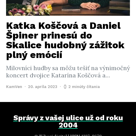
Katka Koščová a Daniel
Špiner prinesú do
Skalice hudobný zážitok
plný emócií
Milovníci hudby sa môžu tešiť na výnimočný
koncert dvojice Katarína Koščová a…
KamVen
20. apríla 2023
2 minúty čítania
Správy z vašej ulice už od roku
2004