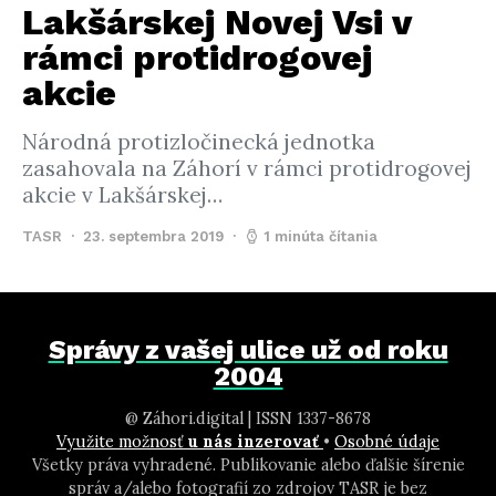
Lakšárskej Novej Vsi v
rámci protidrogovej
akcie
Národná protizločinecká jednotka
zasahovala na Záhorí v rámci protidrogovej
akcie v Lakšárskej…
TASR
23. septembra 2019
1 minúta čítania
Správy z vašej ulice už od roku
2004
@ Záhori.digital | ISSN 1337-8678
Využite možnosť
u nás inzerovať
•
Osobné údaje
Všetky práva vyhradené. Publikovanie alebo ďalšie šírenie
správ a/alebo fotografií zo zdrojov TASR je bez