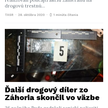
realizovali policajti akciu zameranú na
drogovú trestnú…
TASR
28. októbra 2020
1 minúta čítania
Ďalší drogový díler zo
Záhoria skončil vo väzbe