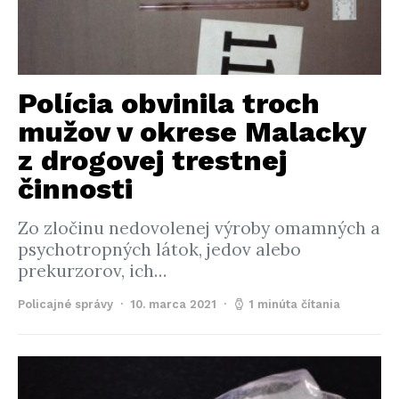
Polícia obvinila troch
mužov v okrese Malacky
z drogovej trestnej
činnosti
Zo zločinu nedovolenej výroby omamných a
psychotropných látok, jedov alebo
prekurzorov, ich…
Policajné správy
10. marca 2021
1 minúta čítania