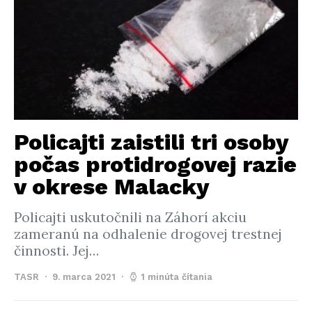
Policajti zaistili tri osoby
počas protidrogovej razie
v okrese Malacky
Policajti uskutočnili na Záhorí akciu
zameranú na odhalenie drogovej trestnej
činnosti. Jej…
TASR
9. marca 2021
1 minúta čítania