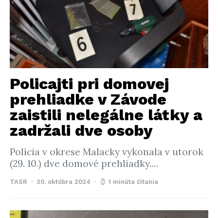
Policajti pri domovej
prehliadke v Závode
zaistili nelegálne látky a
zadržali dve osoby
Polícia v okrese Malacky vykonala v utorok
(29. 10.) dve domové prehliadky.…
TASR
30. októbra 2024
1 minúta čítania