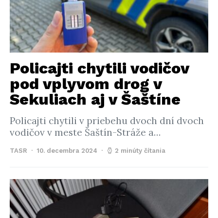
Policajti chytili vodičov
pod vplyvom drog v
Sekuliach aj v Šaštíne
Policajti chytili v priebehu dvoch dní dvoch
vodičov v meste Šaštín-Stráže a…
TASR
10. decembra 2024
2 minúty čítania