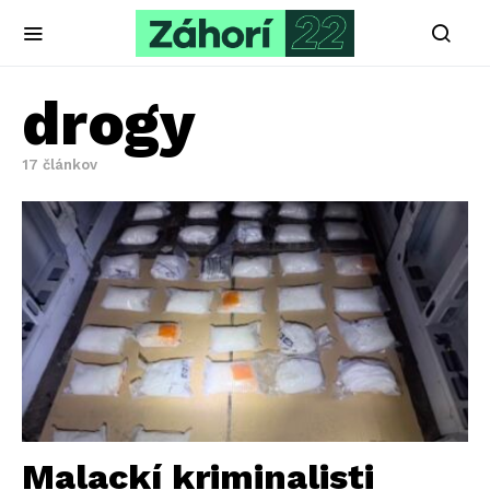
drogy
17 článkov
Malackí kriminalisti