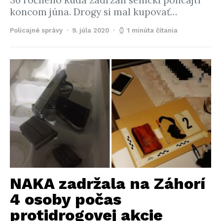
36 ročného Ruda zadržali senickí policajti
koncom júna. Drogy si mal kupovať…
Policajné správy
9. júla 2020
1 minúta čítania
NAKA zadržala na Záhorí
4 osoby počas
protidrogovej akcie