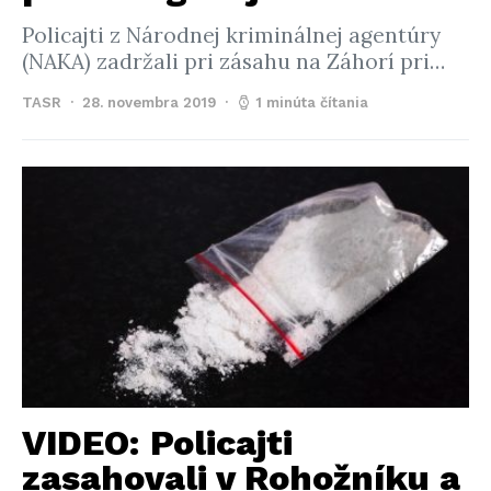
Policajti z Národnej kriminálnej agentúry
(NAKA) zadržali pri zásahu na Záhorí pri…
TASR
28. novembra 2019
1 minúta čítania
VIDEO: Policajti
zasahovali v Rohožníku a