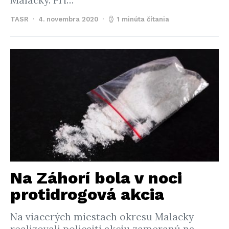
Malacky. Pri…
TASR
4. novembra 2020
1 minúta čítania
Na Záhorí bola v noci
protidrogová akcia
Na viacerých miestach okresu Malacky