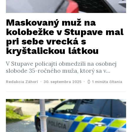
Maskovaný muž na
kolobežke v Stupave mal
pri sebe vrecká s
kryštalickou látkou
V Stupave policajti obmedzili na osobnej
slobode 35-ročného muža, ktorý sa v…
Redakcia Záhorí
30. septembra 2025
1 minúta čítania