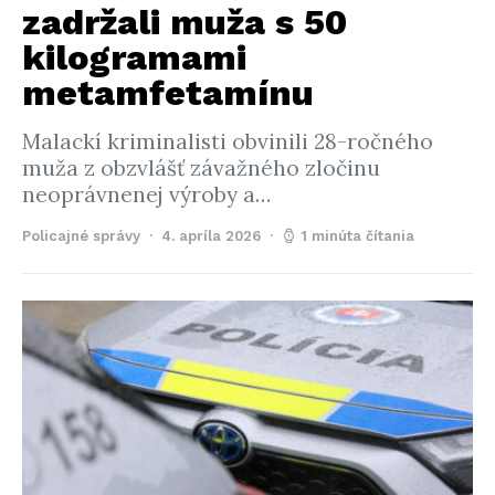
zadržali muža s 50
kilogramami
metamfetamínu
Malackí kriminalisti obvinili 28-ročného
muža z obzvlášť závažného zločinu
neoprávnenej výroby a…
Policajné správy
4. apríla 2026
1 minúta čítania