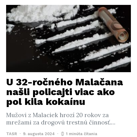
U 32-ročného Malačana
našli policajti viac ako
pol kila kokaínu
Mužovi z Malaciek hrozí 20 rokov za
mrežami za drogovú trestnú činnosť.…
TASR
9. augusta 2024
1 minúta čítania