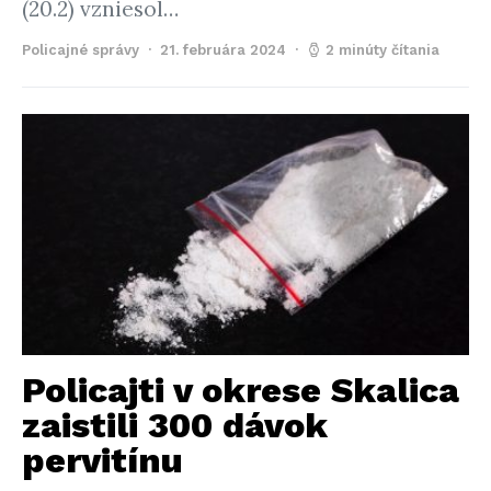
(20.2) vzniesol…
Policajné správy
21. februára 2024
2 minúty čítania
Policajti v okrese Skalica
zaistili 300 dávok
pervitínu