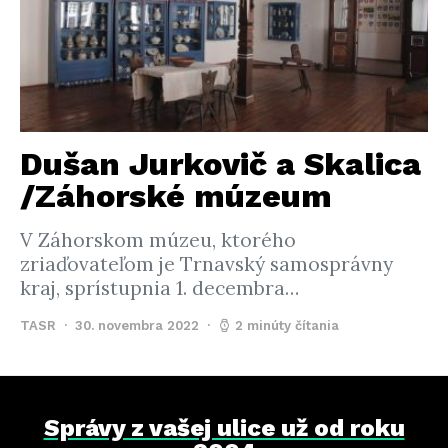
Dušan Jurkovič a Skalica
/Záhorské múzeum
V Záhorskom múzeu, ktorého
zriaďovateľom je Trnavský samosprávny
kraj, sprístupnia 1. decembra…
TASR
30. novembra 2022
2 minúty čítania
Správy z vašej ulice už od roku