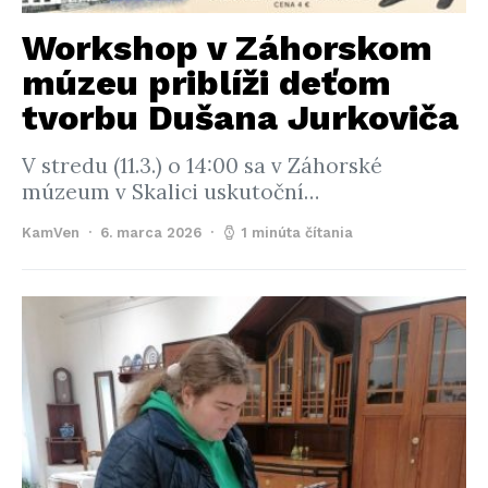
Workshop v Záhorskom
múzeu priblíži deťom
tvorbu Dušana Jurkoviča
V stredu (11.3.) o 14:00 sa v Záhorské
múzeum v Skalici uskutoční…
KamVen
6. marca 2026
1 minúta čítania