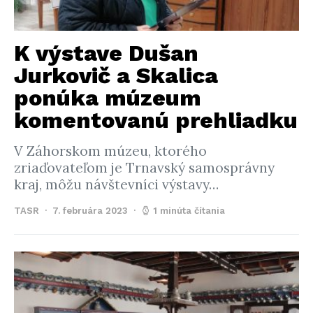
K výstave Dušan
Jurkovič a Skalica
ponúka múzeum
komentovanú prehliadku
V Záhorskom múzeu, ktorého
zriaďovateľom je Trnavský samosprávny
kraj, môžu návštevníci výstavy…
TASR
7. februára 2023
1 minúta čítania