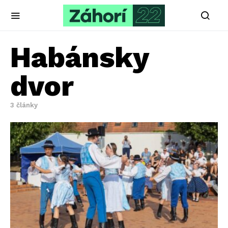
Habánsky
dvor
3 články