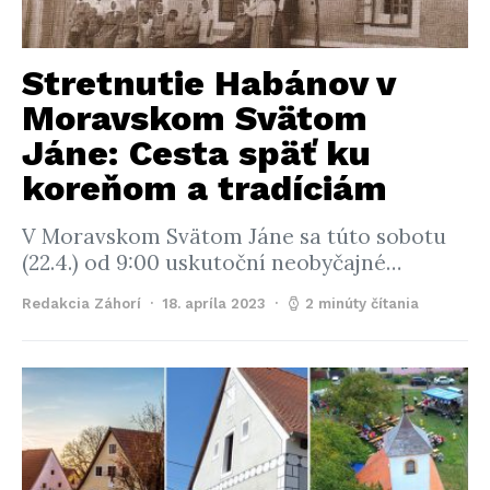
Stretnutie Habánov v
Moravskom Svätom
Jáne: Cesta späť ku
koreňom a tradíciám
V Moravskom Svätom Jáne sa túto sobotu
(22.4.) od 9:00 uskutoční neobyčajné…
Redakcia Záhorí
18. apríla 2023
2 minúty čítania