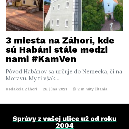
3 miesta na Záhorí, kde
sú Habáni stále medzi
nami #KamVen
Pôvod Habánov sa určuje do Nemecka, či na
Moravu. My ti však…
Redakcia Záhorí
28. júna 2021
2 minúty čítania
Správy z vašej ulice už od roku
2004