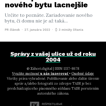
nového bytu lacnejšie
Určite to poznáte. Zariadovanie nového
bytu, či domu nie je až taká…
PR článok
27. januára 2022
3 minúty čítania
Správy z vašej ulice už od roku
2004
@ Záhori.digital | ISSN 1337-8678
Využite možnosť
u nás inzerovať
•
Osobné údaje
Všetky práva vyhradené. Publikovanie alebo ďalšie šírenie
správ a/alebo fotografií zo zdrojov TASR je bez
predchádzajúceho písomného súhlasu TASR porušením
autorského zákona.