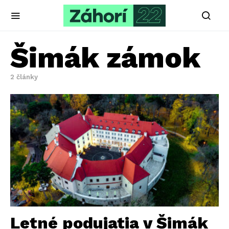
Šimák zámok
2 články
Letné podujatia v Šimák