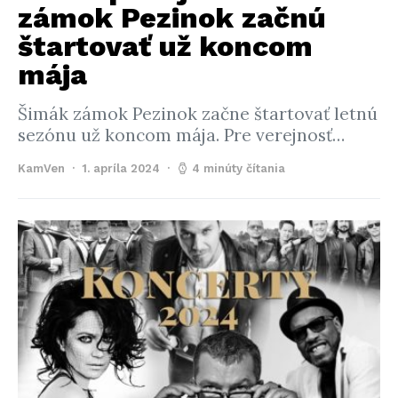
zámok Pezinok začnú
štartovať už koncom
mája
Šimák zámok Pezinok začne štartovať letnú
sezónu už koncom mája. Pre verejnosť…
KamVen
1. apríla 2024
4 minúty čítania