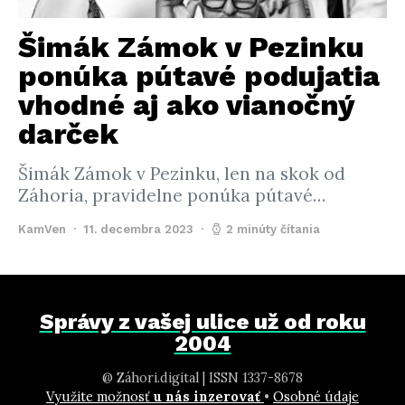
Šimák Zámok v Pezinku
ponúka pútavé podujatia
vhodné aj ako vianočný
darček
Šimák Zámok v Pezinku, len na skok od
Záhoria, pravidelne ponúka pútavé…
KamVen
11. decembra 2023
2 minúty čítania
Správy z vašej ulice už od roku
2004
@ Záhori.digital | ISSN 1337-8678
Využite možnosť
u nás inzerovať
•
Osobné údaje