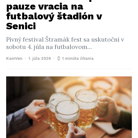
pauze vracia na
futbalový štadión v
Senici
Pivný festival Štramák fest sa uskutoční v
sobotu 4. júla na futbalovom…
KamVen
1. júla 2026
1 minúta čítania