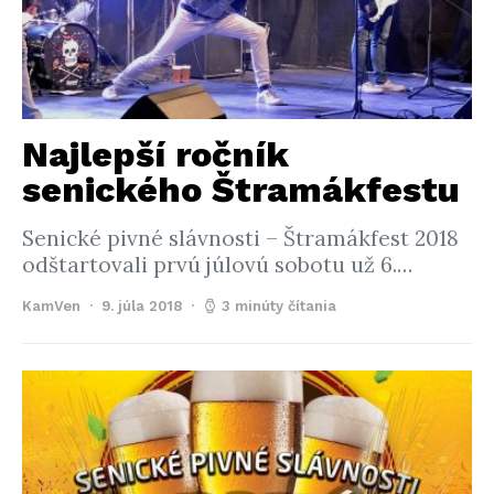
Najlepší ročník
senického Štramákfestu
Senické pivné slávnosti – Štramákfest 2018
odštartovali prvú júlovú sobotu už 6.…
KamVen
9. júla 2018
3 minúty čítania