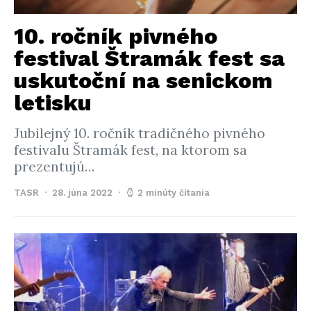
10. ročník pivného
festival Štramák fest sa
uskutoční na senickom
letisku
Jubilejný 10. ročník tradičného pivného
festivalu Štramák fest, na ktorom sa
prezentujú…
TASR
28. júna 2022
2 minúty čítania