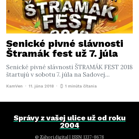
Senické pivné slávnosti
Štramák fest už 7. júla
Senické pivné slávnosti ŠTRAMÁK FEST 2018
štartujú v sobotu 7. júla na Sadovej…
KamVen
11. júna 2018
1 minúta čítania
Správy z vašej ulice už od roku
2004
@ Záhori.digital | ISSN 1337-8678