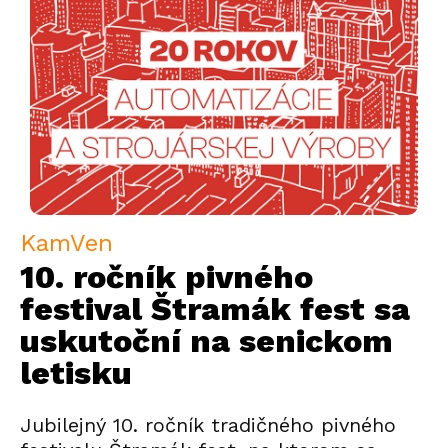
KamVen
10. ročník pivného
festival Štramák fest sa
uskutoční na senickom
letisku
Jubilejný 10. ročník tradičného pivného