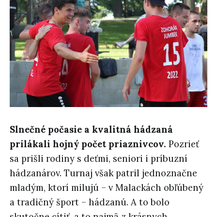
Slnečné počasie a kvalitná hádzaná
prilákali hojný počet priaznivcov.
Pozrieť
sa prišli rodiny s deťmi, seniori i príbuzní
hádzanárov. Turnaj však patril jednoznačne
mladým, ktorí milujú – v Malackách obľúbený
a tradičný šport – hádzanú. A to bolo
skutočne cítiť, a to najmä z krásnych