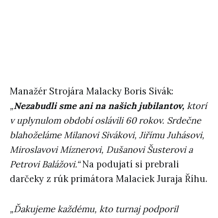
Manažér Strojára Malacky Boris Sivák:
„
Nezabudli sme ani na našich jubilantov,
ktorí
v uplynulom období oslávili 60 rokov. Srdečne
blahoželáme Milanovi Sivákovi, Jiřímu Juhásovi,
Miroslavovi Míznerovi, Dušanovi Šusterovi a
Petrovi Balážovi.“
Na podujatí si prebrali
darčeky z rúk primátora Malaciek Juraja Říhu.
„Ďakujeme každému, kto turnaj podporil