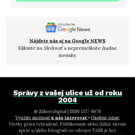
Nájdete nás aj na Google NEWS
Kliknite na
Sledovať
a nepremeškáte žiadne
novinky.
Správy z vašej ulice už od roku
2004
@ Záhori.digital | ISSN 1337-8678
Využite možnosť
u nás inzerovať
•
Osobné údaje
Všetky práva vyhradené. Publikovanie alebo ďalšie šírenie
správ a/alebo fotografií zo zdrojov TASR je bez