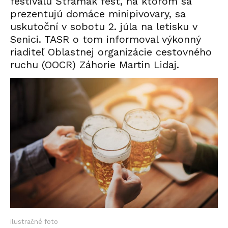
festivalu Štramák fest, na ktorom sa
prezentujú domáce minipivovary, sa
uskutoční v sobotu 2. júla na letisku v
Senici. TASR o tom informoval výkonný
riaditeľ Oblastnej organizácie cestovného
ruchu (OOCR) Záhorie Martin Lidaj.
ilustračné foto