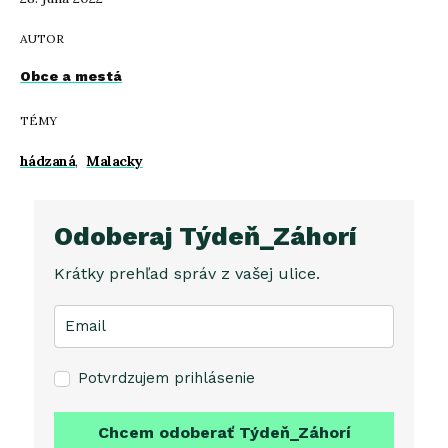
AUTOR
Obce a mestá
TÉMY
hádzaná
,
Malacky
Odoberaj Týdeň_Záhorí
Krátky prehľad správ z vašej ulice.
Potvrdzujem prihlásenie
Chcem odoberať Týdeň_Záhorí