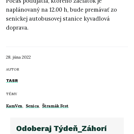
Počas podujatia, ktorého začiatok je
naplánovaný na 12.00 h, bude premávať zo
senickej autobusovej stanice kyvadlová
doprava.
28. júna 2022
AUTOR
TASR
TÉMY
KamVen
,
Senica
,
Štramák Fest
Odoberaj Týdeň_Záhorí