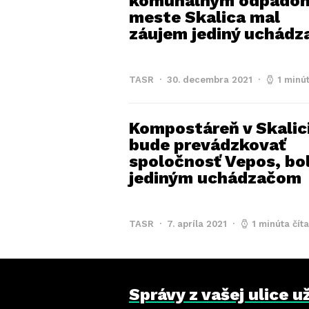
komunálnym odpadom
meste Skalica mal
záujem jediný uchádz
TASR
30. decembra 2021
1 minút
Kompostáreň v Skalic
bude prevádzkovať
spoločnosť Vepos, bo
jediným uchádzačom
TASR
7. apríla 2021
1 minúta čít
Správy z vašej ulice 