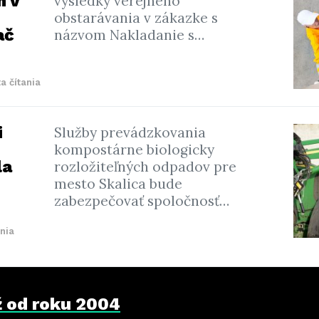
 v
výsledky verejného
obstarávania v zákazke s
ač
názvom Nakladanie s…
a čítania
i
Služby prevádzkovania
kompostárne biologicky
la
rozložiteľných odpadov pre
mesto Skalica bude
zabezpečovať spoločnosť…
ania
už od roku 2004