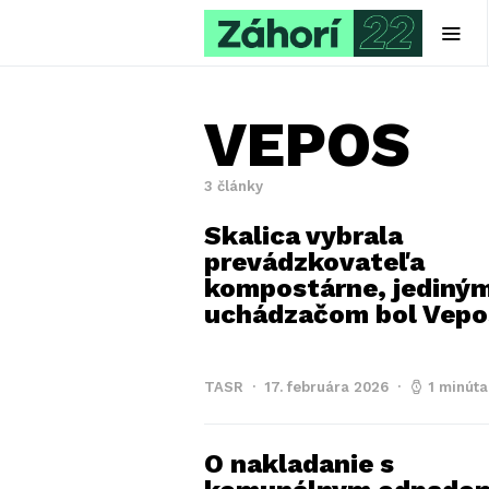
VEPOS
3 články
Skalica vybrala
prevádzkovateľa
kompostárne, jediný
uchádzačom bol Vepo
TASR
17. februára 2026
1 minúta
O nakladanie s