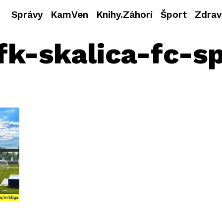
Správy
KamVen
Knihy.Záhorí
Šport
Zdrav
fk-skalica-fc-s