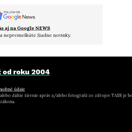
ás aj na Google NEWS
a nepremeškáte žiadne novinky.
už od roku 2004
sobné údaje
 alebo ďalšie šírenie správ a/alebo fotografií zo zdrojov TASR j
zákona.