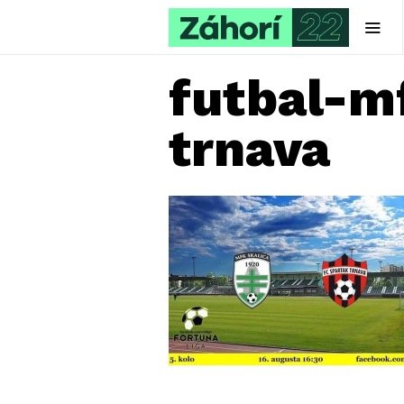
futbal-m
trnava