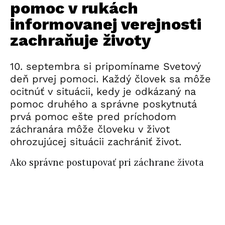
pomoc v rukách
informovanej verejnosti
zachraňuje životy
10. septembra si pripomíname Svetový
deň prvej pomoci. Každý človek sa môže
ocitnúť v situácii, kedy je odkázaný na
pomoc druhého a správne poskytnutá
prvá pomoc ešte pred príchodom
záchranára môže človeku v život
ohrozujúcej situácii zachrániť život.
Ako správne postupovať pri záchrane života
vo vybraných situáciách, priblížil v
rozhovore primár Oddelenia anestéziológie
a intenzívnej medicíny a lekár Záchrannej
zdravotnej služby vo Fakultnej nemocnici