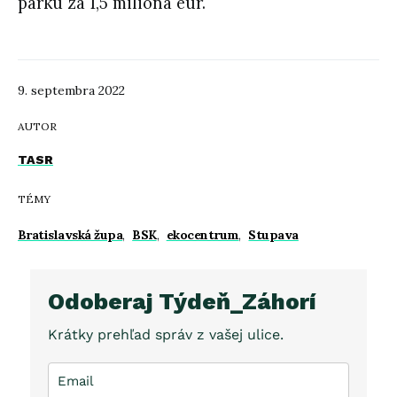
parku za 1,5 milióna eur.
9. septembra 2022
AUTOR
TASR
TÉMY
Bratislavská župa
,
BSK
,
ekocentrum
,
Stupava
Odoberaj Týdeň_Záhorí
Krátky prehľad správ z vašej ulice.