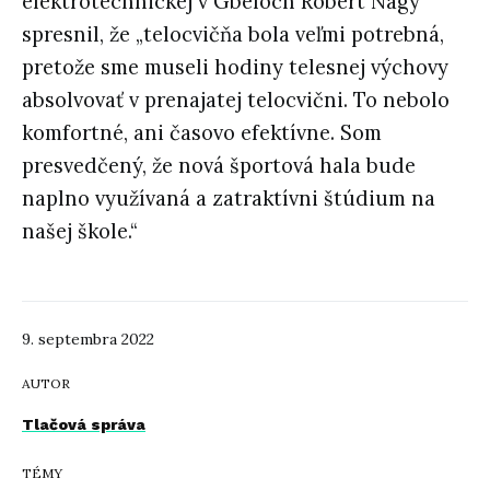
elektrotechnickej v Gbeloch Róbert Nagy
spresnil, že „telocvičňa bola veľmi potrebná,
pretože sme museli hodiny telesnej výchovy
absolvovať v prenajatej telocvični. To nebolo
komfortné, ani časovo efektívne. Som
presvedčený, že nová športová hala bude
naplno využívaná a zatraktívni štúdium na
našej škole.“
9. septembra 2022
AUTOR
Tlačová správa
TÉMY