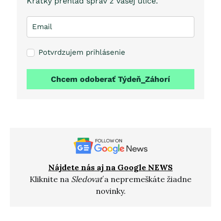
Krátky prehľad správ z vašej ulice.
Potvrdzujem prihlásenie
Chcem odoberať Týdeň_Záhorí
Nájdete nás aj na Google NEWS
Kliknite na
Sledovať
a nepremeškáte žiadne
novinky.