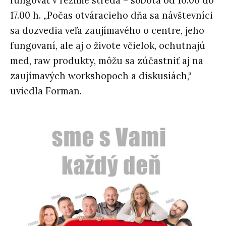
fungovať v režime streda – sobota od 10.00 do
17.00 h. „Počas otváracieho dňa sa návštevníci
sa dozvedia veľa zaujímavého o centre, jeho
fungovaní, ale aj o živote včielok, ochutnajú
med, raw produkty, môžu sa zúčastniť aj na
zaujímavých workshopoch a diskusiách,“
uviedla Forman.