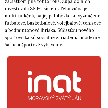
začiatkom júla tohto roka. Župa do nich
investovala 880-tisíc eur. Telocvičňa je
multifunkčná, na jej palubovke sú vyznačené
futbalové, basketbalové, volejbalové, tenisové
a bedmintonové ihriská. Súčasťou nového
športoviska sú sociálne zariadenia, moderné
šatne a športové vybavenie.