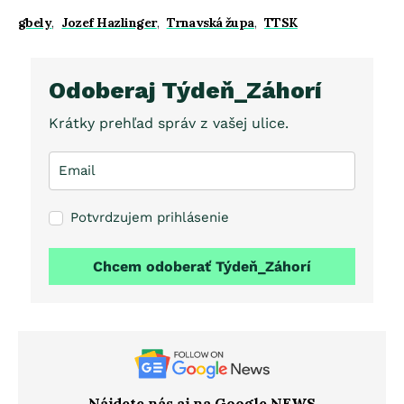
gbely
,
Jozef Hazlinger
,
Trnavská župa
,
TTSK
Odoberaj Týdeň_Záhorí
Krátky prehľad správ z vašej ulice.
Potvrdzujem prihlásenie
Chcem odoberať Týdeň_Záhorí
Nájdete nás aj na Google NEWS