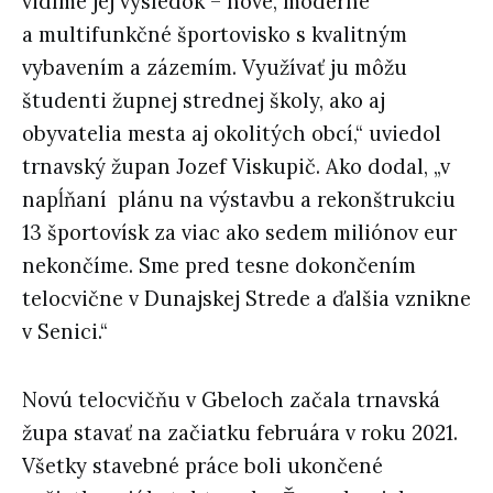
vidíme jej výsledok – nové, moderné
a multifunkčné športovisko s kvalitným
vybavením a zázemím. Využívať ju môžu
študenti župnej strednej školy, ako aj
obyvatelia mesta aj okolitých obcí,“ uviedol
trnavský župan Jozef Viskupič. Ako dodal, „v
napĺňaní plánu na výstavbu a rekonštrukciu
13 športovísk za viac ako sedem miliónov eur
nekončíme. Sme pred tesne dokončením
telocvične v Dunajskej Strede a ďalšia vznikne
v Senici.“
Novú telocvičňu v Gbeloch začala trnavská
župa stavať na začiatku februára v roku 2021.
Všetky stavebné práce boli ukončené