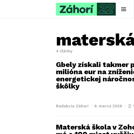
materská
4 články
Gbely získali takmer 
milióna eur na zníženi
energetickej náročno
škôlky
Redakcia Záhorí
6. marca 2026
Materská škola v Zoh