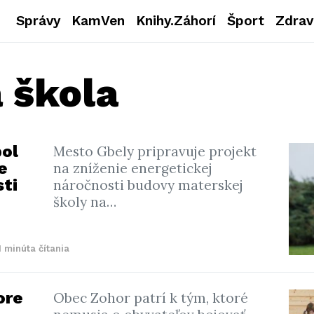
Správy
KamVen
Knihy.Záhorí
Šport
Zdrav
 škola
pol
Mesto Gbely pripravuje projekt
e
na zníženie energetickej
sti
náročnosti budovy materskej
školy na…
1 minúta čítania
ore
Obec Zohor patrí k tým, ktoré