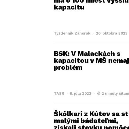
má o 100 miest vyššiu
kapacitu
Týždenník Záhorák
26. októbra 2023
BSK: V Malackách s
kapacitou v MŠ nema
problém
TASR
8. júla 2022
2 minúty čítan
Škôlkari z Kútov sa st
malými bádateľmi,
získali stovku pomôc