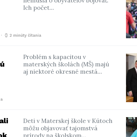
nemusia o obyvateľov bojovať.
Ich počet…
2 minúty čítania
Problém s kapacitou v
jú
materských školách (MŠ) majú
aj niektoré okresné mestá…
ia
ali
Deti v Materskej škole v Kútoch
môžu objavovať tajomstvá
ok
prírody na školskom…