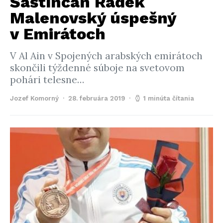
Šaštínčan Radek
Malenovský úspešný
v Emirátoch
V Al Ain v Spojených arabských emirátoch
skončili týždenné súboje na svetovom
pohári telesne…
Jozef Komorný
28. februára 2019
1 minúta čítania