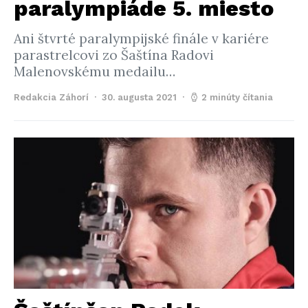
paralympiáde 5. miesto
Ani štvrté paralympijské finále v kariére
parastrelcovi zo Šaštína Radovi
Malenovskému medailu…
Redakcia Záhorí
30. augusta 2021
2 minúty čítania