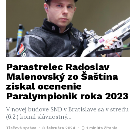
Parastrelec Radoslav
Malenovský zo Šaštína
získal ocenenie
Paralympionik roka 2023
V novej budove SND v Bratislave sa v stredu
(6.2.) konal slávnostný…
Tlačová správa
8. februára 2024
1 minúta čítania