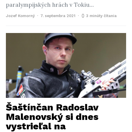
paralympijských hrách v Tokiu…
Jozef Komorný
7. septembra 2021
3 minúty čítania
Šaštínčan Radoslav
Malenovský si dnes
vystrieľal na