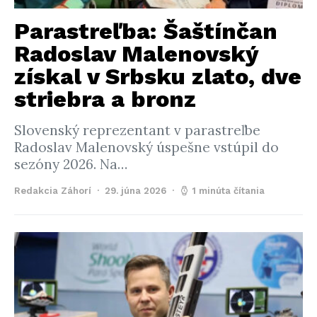
Parastreľba: Šaštínčan
Radoslav Malenovský
získal v Srbsku zlato, dve
striebra a bronz
Slovenský reprezentant v parastreľbe
Radoslav Malenovský úspešne vstúpil do
sezóny 2026. Na…
Redakcia Záhorí
29. júna 2026
1 minúta čítania