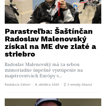
Parastreľba: Šaštínčan
Radoslav Malenovský
získal na ME dve zlaté a
striebro
Radoslav Malenovský má za sebou
mimoriadne úspešné vystúpenie na
majstrovstvách Európy v…
Redakcia Záhorí
8. októbra 2025
2 minúty čítania