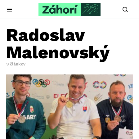
Radoslav
Malenovský
9 článkov