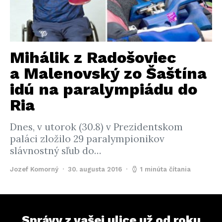
Mihálik z Radošoviec
a Malenovský zo Šaštína
idú na paralympiádu do
Ria
Dnes, v utorok (30.8) v Prezidentskom
paláci zložilo 29 paralympionikov
slávnostný sľub do…
Jozef Komorný
30. augusta 2016
1 minúta čítania
Správy z vašej ulice už od roku