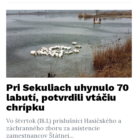
Pri Sekuliach uhynulo 70
labutí, potvrdili vtáčiu
chrípku
Vo štvrtok (18.1.) príslušníci Hasičského a
záchranného zboru za asistencie
zamestnancov Štátnej…