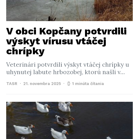
V obci Kopčany potvrdili
výskyt vírusu vtáčej
chrípky
Veterinári potvrdili výskyt vtáčej chrípky u
uhynutej labute hrbozobej, ktorú našli v…
TASR
21. novembra 2025
1 minúta čítania