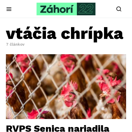
vtáčia chrípka
7 článkov
RVPS Senica nariadila