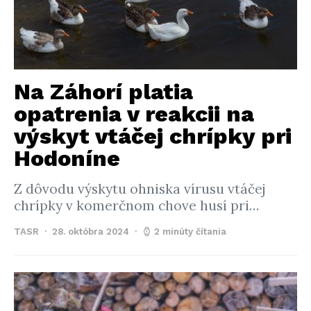
Na Záhorí platia
opatrenia v reakcii na
výskyt vtáčej chrípky pri
Hodoníne
Z dôvodu výskytu ohniska vírusu vtáčej
chrípky v komerčnom chove husí pri…
TASR
28. októbra 2024
2 minúty čítania