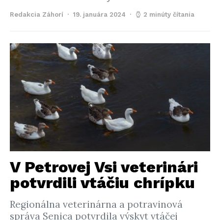
Redakcia Záhorí
19. januára 2024
2 minúty čítania
V Petrovej Vsi veterinári
potvrdili vtáčiu chrípku
Regionálna veterinárna a potravinová
správa Senica potvrdila výskyt vtáčej