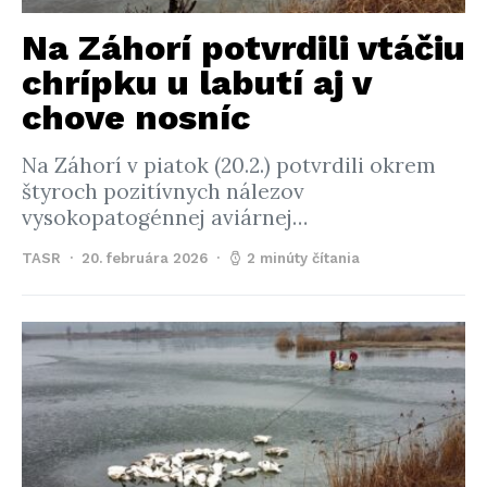
Na Záhorí potvrdili vtáčiu
chrípku u labutí aj v
chove nosníc
Na Záhorí v piatok (20.2.) potvrdili okrem
štyroch pozitívnych nálezov
vysokopatogénnej aviárnej…
TASR
20. februára 2026
2 minúty čítania