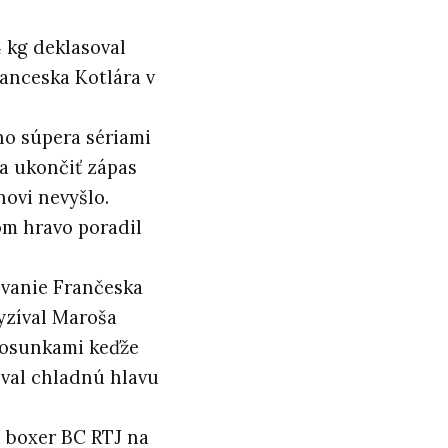
 kg deklasoval
ranceska Kotlára v
ho súpera sériami
 a ukončiť zápas
novi nevyšlo.
om hravo poradil
ovanie Frančeska
yzíval Maroša
 posunkami keďže
val chladnú hlavu
u boxer BC RTJ na