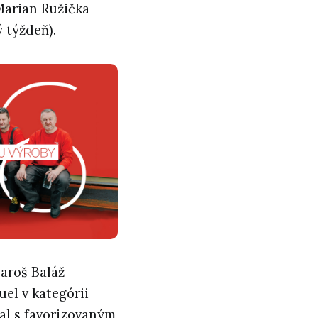
 Marian Ružička
 týždeň).
Maroš Baláž
uel v kategórii
al s favorizovaným