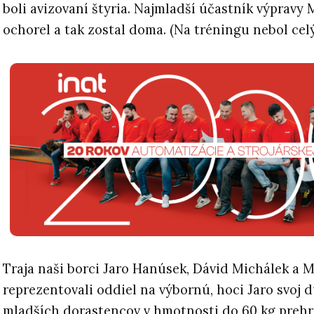
boli avizovaní štyria. Najmladší účastník výpravy
ochorel a tak zostal doma. (Na tréningu nebol celý
Traja naši borci Jaro Hanúsek, Dávid Michálek a 
reprezentovali oddiel na výbornú, hoci Jaro svoj d
mladších dorastencov v hmotnosti do 60 kg prehr