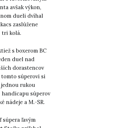
nta avšak výkon,
mnom dueli dvíhal
akacs zaslúžene
tri kolá.
ktiež s boxerom BC
jeden duel nad
dších dorastencov
 tomto súperovi si
s jednou rukou
o handicapu súperov
ké nádeje a M.-SR.
ď súpera ľavým