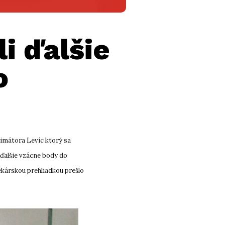
i ďalšie
o
rimátora Levíc ktorý sa
i ďalšie vzácne body do
ekárskou prehliadkou prešlo