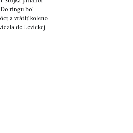
t Stojka priľahol
 Do ringu bol
cť a vrátiť koleno
iezla do Levickej