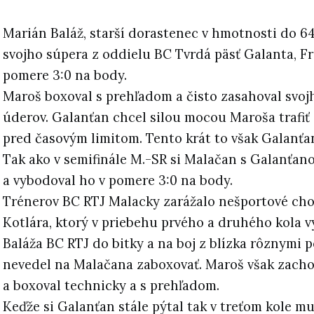
Marián Baláž, starší dorastenec v hmotnosti do 64
svojho súpera z oddielu BC Tvrdá päsť Galanta, F
pomere 3:0 na body.
Maroš boxoval s prehľadom a čisto zasahoval svoj
úderov. Galanťan chcel silou mocou Maroša trafiť
pred časovým limitom. Tento krát to však Galanťa
Tak ako v semifinále M.-SR si Malačan s Galanťan
a vybodoval ho v pomere 3:0 na body.
Trénerov BC RTJ Malacky zarážalo nešportové ch
Kotlára, ktorý v priebehu prvého a druhého kola v
Baláža BC RTJ do bitky a na boj z blízka rôznymi
nevedel na Malačana zaboxovať. Maroš však zacho
a boxoval technicky a s prehľadom.
Keďže si Galanťan stále pýtal tak v treťom kole m