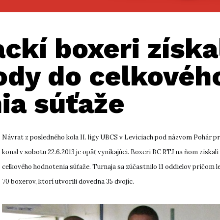
ckí boxeri získal
ody do celkovéh
ia súťaže
Návrat z posledného kola II. ligy UBCS v Leviciach pod názvom Pohár p
konal v sobotu 22.6.2013 je opäť vynikajúci. Boxeri BC RTJ na ňom získal
celkového hodnotenia súťaže. Turnaja sa zúčastnilo 11 oddielov pričom l
70 boxerov, ktorí utvorili dovedna 35 dvojíc.