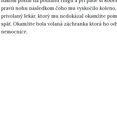
hákom poslal na podlahu ringu a pri páde si Rober
pravú nohu následkom čoho mu vyskočilo koleno.
privolaný lekár, ktorý mu nedokázal okamžite pomô
späť. Okamžite bola volaná záchranka ktorá ho odv
nemocnice.