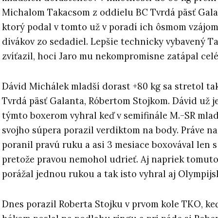
Michalom Takacsom z oddielu BC Tvrdá päsť Gala
ktorý podal v tomto už v poradí ich ôsmom vzájo
divákov zo sedadiel. Lepšie technicky vybavený T
zvíťazil, hoci Jaro mu nekompromisne zatápal celé 
Dávid Michálek mladší dorast +80 kg sa stretol ta
Tvrdá päsť Galanta, Róbertom Stojkom. Dávid už 
týmto boxerom vyhral keď v semifinále M.-SR mla
svojho súpera porazil verdiktom na body. Práve na
poranil pravú ruku a asi 3 mesiace boxovával len 
pretože pravou nemohol udrieť. Aj napriek tomut
porážal jednou rukou a tak isto vyhral aj Olympijs
Dnes porazil Roberta Stojku v prvom kole TKO, ke