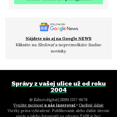
Nájdete nás aj na Google NEWS
Kliknite na
Sledovať
a nepremeškáte žiadne
novinky.
Správy z vašej ulice už od roku
2004
@ Záhori.digital | ISSN 1337-8678
Využite možnosť
u nás inzerovať
•
Osobné údaje
Všetky práva vyhradené. Publikovanie alebo ďalšie šírenie
správ a/alebo fotografií zo zdrojov TASR je bez