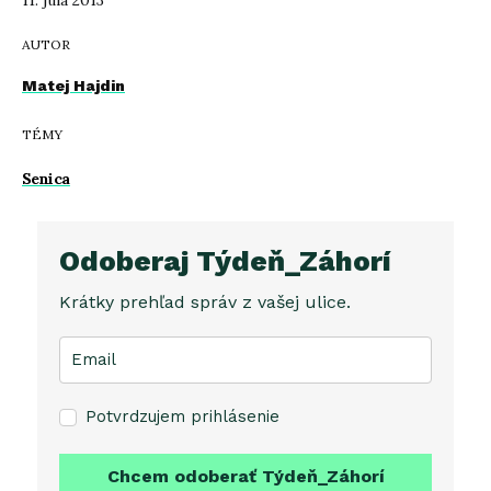
11. júla 2013
AUTOR
Matej Hajdin
TÉMY
Senica
Odoberaj Týdeň_Záhorí
Krátky prehľad správ z vašej ulice.
Potvrdzujem prihlásenie
Chcem odoberať Týdeň_Záhorí