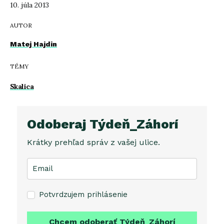
10. júla 2013
AUTOR
Matej Hajdin
TÉMY
Skalica
Odoberaj Týdeň_Záhorí
Krátky prehľad správ z vašej ulice.
Potvrdzujem prihlásenie
Chcem odoberať Týdeň_Záhorí