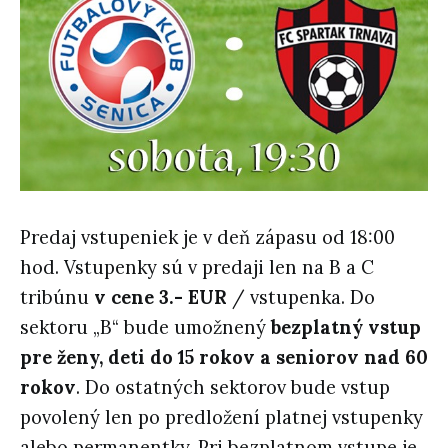
Predaj vstupeniek je v deň zápasu od 18:00
hod. Vstupenky sú v predaji len na B a C
tribúnu
v cene 3.- EUR
/ vstupenka.
Do
sektoru „B“ bude umožnený
bezplatný vstup
pre ženy, deti do 15 rokov a seniorov nad 60
rokov
. Do ostatných sektorov bude vstup
povolený len po predložení platnej vstupenky
alebo permanentky. Pri bezplatnom vstupe je