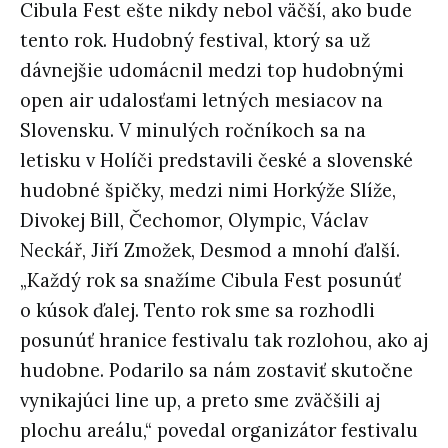
Cibula Fest ešte nikdy nebol väčší, ako bude
tento rok. Hudobný festival, ktorý sa už
dávnejšie udomácnil medzi top hudobnými
open air udalosťami letných mesiacov na
Slovensku. V minulých ročníkoch sa na
letisku v Holíči predstavili české a slovenské
hudobné špičky, medzi nimi Horkýže Slíže,
Divokej Bill, Čechomor, Olympic, Václav
Neckář, Jiří Zmožek, Desmod a mnohí ďalší.
„Každý rok sa snažíme Cibula Fest posunúť
o kúsok ďalej. Tento rok sme sa rozhodli
posunúť hranice festivalu tak rozlohou, ako aj
hudobne. Podarilo sa nám zostaviť skutočne
vynikajúci line up, a preto sme zväčšili aj
plochu areálu,“ povedal organizátor festivalu