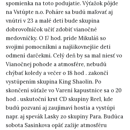
spomienka na toto podujatie. Výťažok pôjde
na Vstúpte n.o. Poháre sa budú maľovať aj
vnútri v 23 a malé deti bude skupina
dobrovoľníčok učiť zdobiť vianočné
medovníčky. O 17 hod. príde Mikuláš so
svojimi pomocníkmi a najšikovnejšie deti
odmení darčekmi. Celý deň by sa mal niesť vo
Vianočnej pohode a atmosfére, nebudú
chýbať koledy a večer o 18 hod . zakončí
vystúpením skupina King Shaolin. Po
skončení súťaže vo Varení kapustnice sa o 20
hod . uskutoční krst CD skupiny Reel, kde
budú pozvaní aj zaujímaví hostia a vystúpi
napr. aj spevák Lasky zo skupiny Para. Budúca
sobota Sasinkova opäť zažije atmosféru