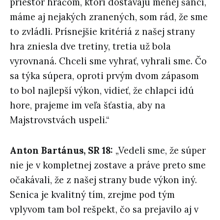
priestor hráčom, ktorí dostávajú menej šancí,
máme aj nejakých zranených, som rád, že sme
to zvládli. Prísnejšie kritériá z našej strany
hra zniesla dve tretiny, tretia už bola
vyrovnaná. Chceli sme vyhrať, vyhrali sme. Čo
sa týka súpera, oproti prvým dvom zápasom
to bol najlepší výkon, vidieť, že chlapci idú
hore, prajeme im veľa šťastia, aby na
Majstrovstvách uspeli.“
Anton Bartánus, SR 18:
„Vedeli sme, že súper
nie je v kompletnej zostave a práve preto sme
očakávali, že z našej strany bude výkon iný.
Senica je kvalitný tím, zrejme pod tým
vplyvom tam bol rešpekt, čo sa prejavilo aj v