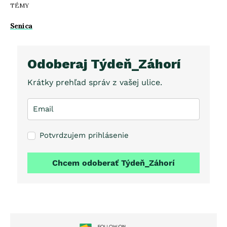
TÉMY
Senica
Odoberaj Týdeň_Záhorí
Krátky prehľad správ z vašej ulice.
Potvrdzujem prihlásenie
Chcem odoberať Týdeň_Záhorí