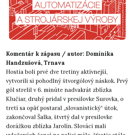
Komentár k zápasu / autor: Dominika
Handzušová, Trnava
Hostia boli prvé dve tretiny aktívnejší,
vytvorili si pohodlný štvorgólový náskok. Prvý
gól strelil v 6. minúte nadvakrát zblízka
Klučiar, druhý pridal v presilovke Surovka, o
tretí sa opäť postaral „slovanistický“ útok,
zakončoval Šalka, štvrtý dal v presilovke
dorážkou zblízka Jarolín. Slováci mali