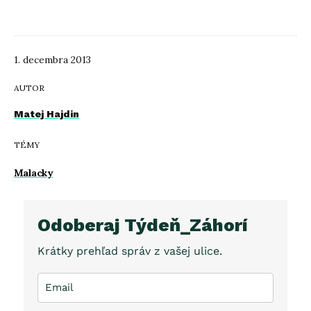
1. decembra 2013
AUTOR
Matej Hajdin
TÉMY
Malacky
Odoberaj Týdeň_Záhorí
Krátky prehľad správ z vašej ulice.