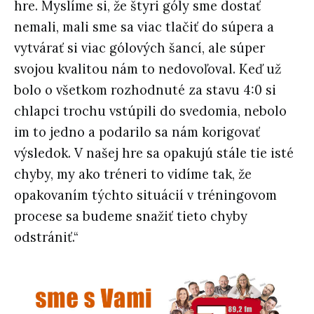
hre. Myslíme si, že štyri góly sme dostať
nemali, mali sme sa viac tlačiť do súpera a
vytvárať si viac gólových šancí, ale súper
svojou kvalitou nám to nedovoľoval. Keď už
bolo o všetkom rozhodnuté za stavu 4:0 si
chlapci trochu vstúpili do svedomia, nebolo
im to jedno a podarilo sa nám korigovať
výsledok. V našej hre sa opakujú stále tie isté
chyby, my ako tréneri to vidíme tak, že
opakovaním týchto situácií v tréningovom
procese sa budeme snažiť tieto chyby
odstrániť.“