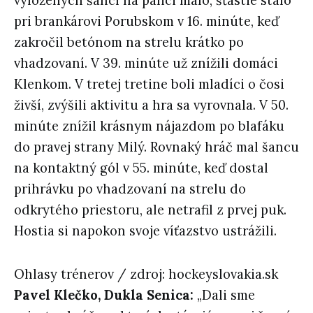
vyložených šancí na palici málo, šťastie stálo
pri brankárovi Porubskom v 16. minúte, keď
zakročil betónom na strelu krátko po
vhadzovaní. V 39. minúte už znížili domáci
Klenkom. V tretej tretine boli mladíci o čosi
živší, zvýšili aktivitu a hra sa vyrovnala. V 50.
minúte znížil krásnym nájazdom po blafáku
do pravej strany Milý. Rovnaký hráč mal šancu
na kontaktný gól v 55. minúte, keď dostal
prihrávku po vhadzovaní na strelu do
odkrytého priestoru, ale netrafil z prvej puk.
Hostia si napokon svoje víťazstvo ustrážili.
Ohlasy trénerov / zdroj: hockeyslovakia.sk
Pavel Klečko, Dukla Senica:
„Dali sme