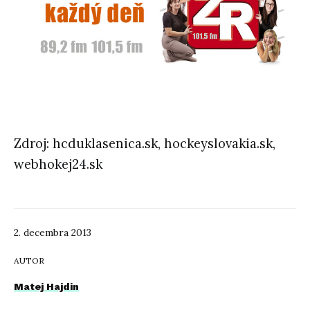
Zdroj: hcduklasenica.sk, hockeyslovakia.sk,
webhokej24.sk
2. decembra 2013
AUTOR
Matej Hajdin