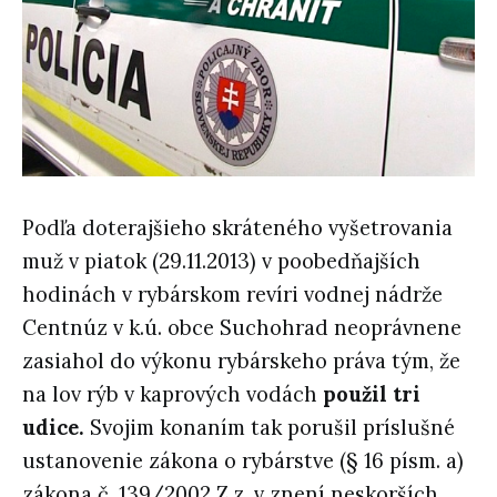
Podľa doterajšieho skráteného vyšetrovania
muž v piatok (29.11.2013) v poobedňajších
hodinách v rybárskom revíri vodnej nádrže
Centnúz v k.ú. obce Suchohrad neoprávnene
zasiahol do výkonu rybárskeho práva tým, že
na lov rýb v kaprových vodách
použil tri
udice.
Svojim konaním tak porušil príslušné
ustanovenie zákona o rybárstve (§ 16 písm. a)
zákona č. 139/2002 Z.z. v znení neskorších