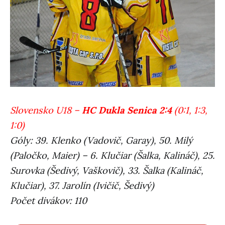
Slovensko U18 –
HC Dukla Senica 2:4
(0:1, 1:3,
1:0)
Góly: 39. Klenko (Vadovič, Garay), 50. Milý
(Paločko, Maier) – 6. Klučiar (Šalka, Kalináč), 25.
Surovka (Šedivý, Vaškovič), 33. Šalka (Kalináč,
Klučiar), 37. Jarolín (Ivičič, Šedivý)
Počet divákov: 110