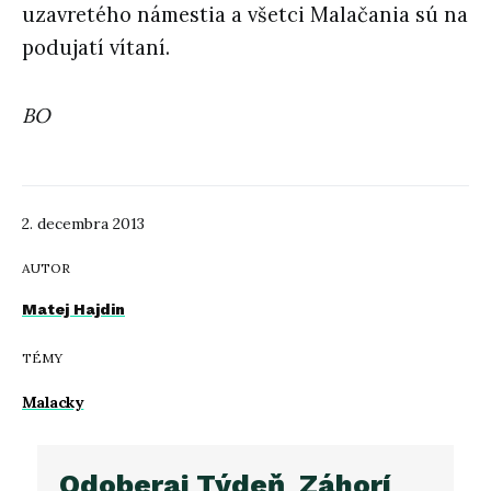
uzavretého námestia a všetci Malačania sú na
podujatí vítaní.
BO
2. decembra 2013
AUTOR
Matej Hajdin
TÉMY
Malacky
Odoberaj Týdeň_Záhorí