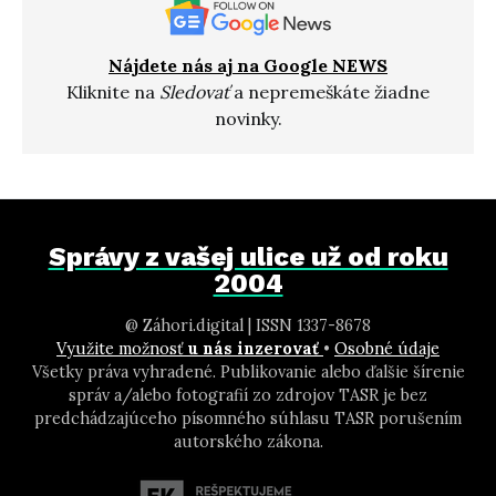
Nájdete nás aj na Google NEWS
Kliknite na
Sledovať
a nepremeškáte žiadne
novinky.
Správy z vašej ulice už od roku
2004
@ Záhori.digital | ISSN 1337-8678
Využite možnosť
u nás inzerovať
•
Osobné údaje
Všetky práva vyhradené. Publikovanie alebo ďalšie šírenie
správ a/alebo fotografií zo zdrojov TASR je bez
predchádzajúceho písomného súhlasu TASR porušením
autorského zákona.