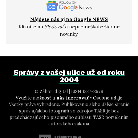
Nájdete nás aj na Google NEWS
Kliknite na
Sledovať
a nepremeškáte žiadne
novinky.
Správy z vašej ulice už od roku
2004
@ Záhori.digital | ISSN 1337-8678
Využite možnosť
u nás inzerovať
•
Osobné údaje
Všetky práva vyhradené. Publikovanie alebo ďalšie šírenie
správ a/alebo fotografií zo zdrojov TASR je bez
predchádzajúceho písomného súhlasu TASR porušením
autorského zákona.