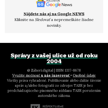
Nájdete nás aj na Google NEWS
Kliknite na
Sledovať
a nepremeškáte žiadne
novinky.
Správy z vašej ulice už od roku
2004
@ Záhori.digital | ISSN 1337-8678
Využite možnosť
u nás inzerovať
•
Osobné údaje
Všetky práva vyhradené. Publikovanie alebo ďalšie šírenie
správ a/alebo fotografií zo zdrojov TASR je bez
predchádzajúceho písomného súhlasu TASR porušením
autorského zákona.