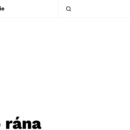
ie
 rána