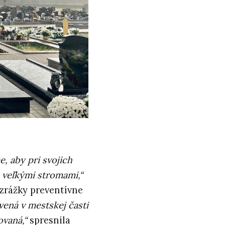
 aby pri svojich
 veľkými stromami,“
 zrážky preventívne
vená v mestskej časti
ovaná,“
spresnila