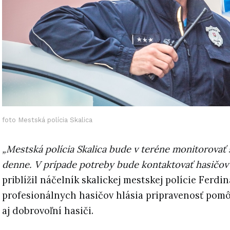
foto Mestská polícia Skalica
„Mestská polícia Skalica bude v teréne monitorovať 
denne. V prípade potreby bude kontaktovať hasičov č
priblížil náčelník skalickej mestskej polície Fer
profesionálnych hasičov hlásia pripravenosť pomô
aj dobrovoľní hasiči.