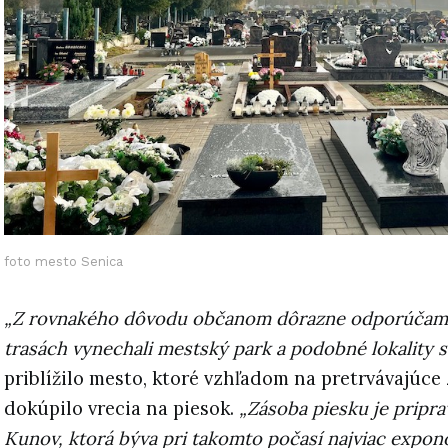
foto mesto Senica
„Z rovnakého dôvodu občanom dôrazne odporúčame,
trasách vynechali mestský park a podobné lokality s
priblížilo mesto, ktoré vzhľadom na pretrvávajúce
dokúpilo vrecia na piesok.
„Zásoba piesku je pripra
Kunov, ktorá býva pri takomto počasí najviac expon