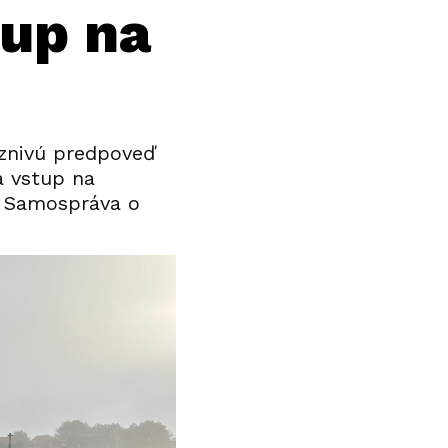
tup na
znivú predpoveď
a vstup na
. Samospráva o