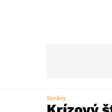
Správy
Krízový š