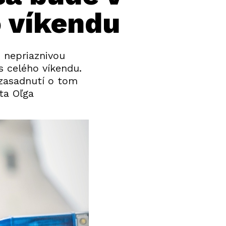
o víkendu
s nepriaznivou
s celého víkendu.
 zasadnutí o tom
ta Oľga