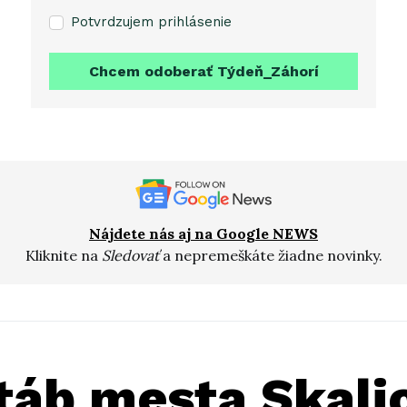
Potvrdzujem prihlásenie
Chcem odoberať Týdeň_Záhorí
Nájdete nás aj na Google NEWS
Kliknite na
Sledovať
a nepremeškáte žiadne novinky.
táb mesta Skali