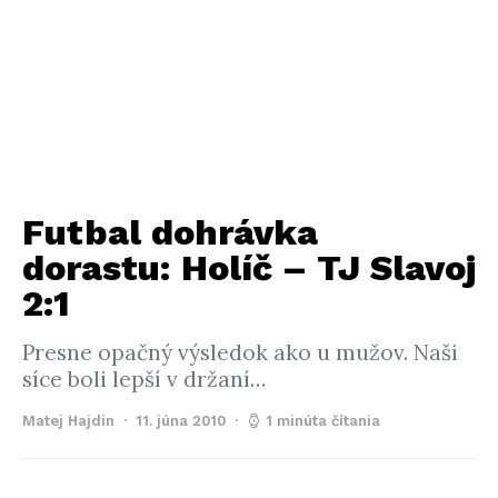
Futbal dohrávka
dorastu: Holíč – TJ Slavoj
2:1
Presne opačný výsledok ako u mužov. Naši
síce boli lepší v držaní…
Matej Hajdin
11. júna 2010
1 minúta čítania