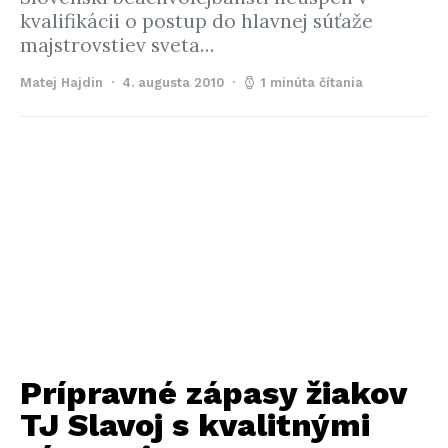
kvalifikácii o postup do hlavnej súťaže
majstrovstiev sveta…
Matej Hajdin
4. augusta 2010
1 minúta čítania
Prípravné zápasy žiakov
TJ Slavoj s kvalitnými