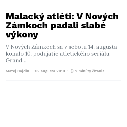
Malacký atléti: V Nových
Zámkoch padali slabé
výkony
V Nových Zámkoch sa v sobotu 14. augusta
konalo 10. podujatie atletického seriálu
Grand…
Matej Hajdin
16. augusta 2010
2 minúty čítania