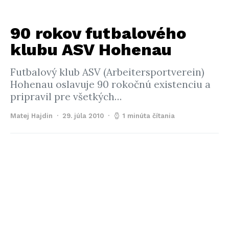
90 rokov futbalového
klubu ASV Hohenau
Futbalový klub ASV (Arbeitersportverein)
Hohenau oslavuje 90 rokočnú existenciu a
pripravil pre všetkých…
Matej Hajdin
29. júla 2010
1 minúta čítania