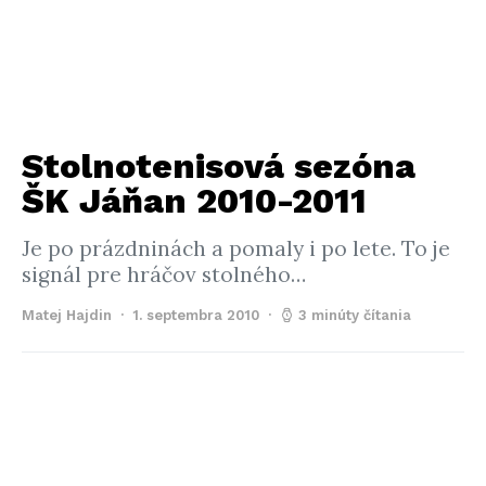
Stolnotenisová sezóna
ŠK Jáňan 2010-2011
Je po prázdninách a pomaly i po lete. To je
signál pre hráčov stolného…
Matej Hajdin
1. septembra 2010
3 minúty čítania