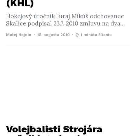
(KHL)
Hokejový útočník Juraj Mikúš odchovanec
Skalice podpísal 23.7. 2010 zmluvu na dva…
Matej Hajdin
18. augusta 2010
1 minúta čítania
Volejbalisti Strojára