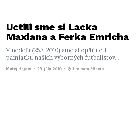
Uctili sme si Lacka
Maxiana a Ferka Emricha
V nedeľu (25.7. 2010) sme si opäť uctili
pamiatku našich výborných futbalistov…
Matej Hajdin
28. júla 2010
1 minúta čítania