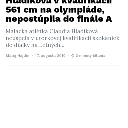
Hladíková v kvalifikácii
561 cm na olympiáde,
nepostúpila do finále A
Malacká atlétka Claudia Hladíková
neuspela v utorkovej kvalifikácii skokaniek
do diaľky na Letných…
Matej Hajdin
17. augusta 2010
2 minúty čítania