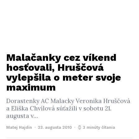
Malačanky cez víkend
hosťovali, Hruščová
vylepšila o meter svoje
maximum
Dorastenky AC Malacky Veronika Hruščová
a Eliška Chvílová súťažili v sobotu 21.
augusta v…
Matej Hajdin
23. augusta 2010
3 minúty čítania