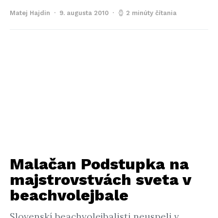
Matej Hajdin
9. augusta 2010
2 minúty čítania
Malačan Podstupka na
majstrovstvách sveta v
beachvolejbale
Slovenskí beachvolejbalisti neuspeli v