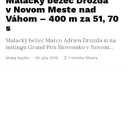
Malacký bežec Drozda
v Novom Meste nad
Váhom – 400 m za 51, 70
s
Malacký bežec Marco Adrien Drozda si na
mítingu Grand Prix Slovensko v Novom…
Matej Hajdin
29. júla 2010
1 minúta čítania