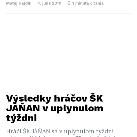
Matej Hajdin
4. júna 2010
1 minúta čítania
Výsledky hráčov ŠK
JÁŇAN v uplynulom
týždni
Hráči ŠK JÁŇAN sa v uplynulom týždni