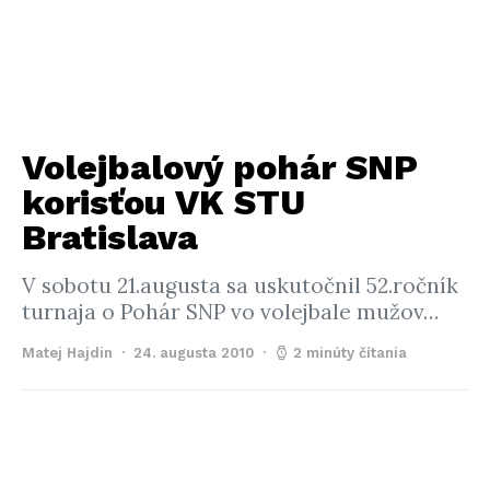
Volejbalový pohár SNP
korisťou VK STU
Bratislava
V sobotu 21.augusta sa uskutočnil 52.ročník
turnaja o Pohár SNP vo volejbale mužov…
Matej Hajdin
24. augusta 2010
2 minúty čítania