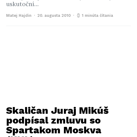
uskutoční…
Matej Hajdin
20. augusta 2010
1 minúta čítania
Skaličan Juraj Mikúš
podpísal zmluvu so
Spartakom Moskva