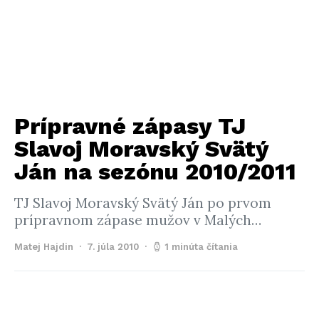
Prípravné zápasy TJ
Slavoj Moravský Svätý
Ján na sezónu 2010/2011
TJ Slavoj Moravský Svätý Ján po prvom
prípravnom zápase mužov v Malých…
Matej Hajdin
7. júla 2010
1 minúta čítania