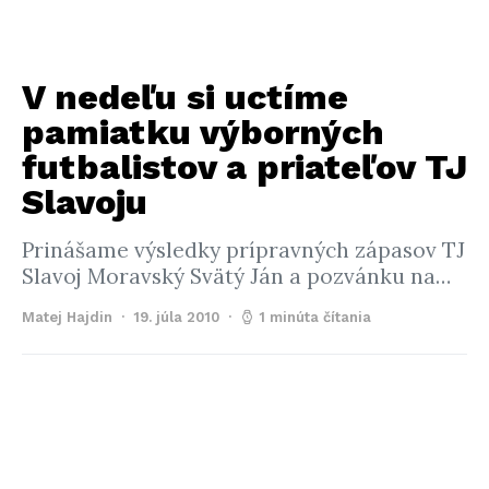
V nedeľu si uctíme
pamiatku výborných
futbalistov a priateľov TJ
Slavoju
Prinášame výsledky prípravných zápasov TJ
Slavoj Moravský Svätý Ján a pozvánku na…
Matej Hajdin
19. júla 2010
1 minúta čítania