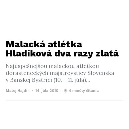
Malacká atlétka
Hladíková dva razy zlatá
Najúspešnejšou malackou atlétkou
dorasteneckých majstrovstiev Slovenska
v Banskej Bystrici (10. – 11. júla)…
Matej Hajdin
14. júla 2010
4 minúty čítania