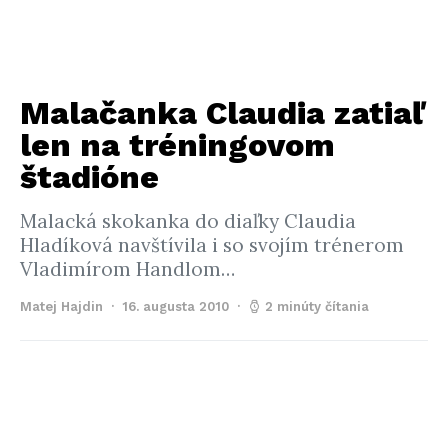
Malačanka Claudia zatiaľ
len na tréningovom
štadióne
Malacká skokanka do diaľky Claudia
Hladíková navštívila i so svojím trénerom
Vladimírom Handlom…
Matej Hajdin
16. augusta 2010
2 minúty čítania