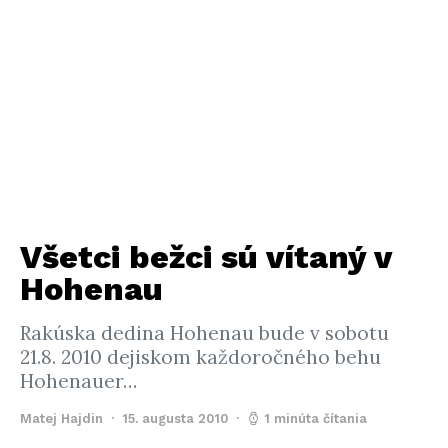
Všetci bežci sú vítaný v
Hohenau
Rakúska dedina Hohenau bude v sobotu
21.8. 2010 dejiskom každoročného behu
Hohenauer…
Matej Hajdin
15. augusta 2010
1 minúta čítania