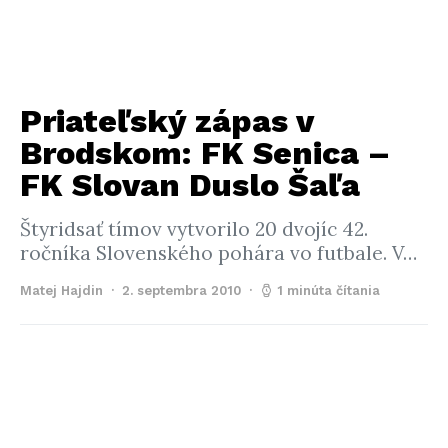
Priateľský zápas v
Brodskom: FK Senica –
FK Slovan Duslo Šaľa
Štyridsať tímov vytvorilo 20 dvojíc 42.
ročníka Slovenského pohára vo futbale. V…
Matej Hajdin
2. septembra 2010
1 minúta čítania