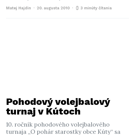
Matej Hajdin
20. augusta 2010
3 minúty čítania
Pohodový volejbalový
turnaj v Kútoch
10. ročník pohodového volejbalového
turnaja „O pohár starostky obce Kúty“ sa