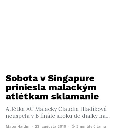
Sobota v Singapure
priniesla malackým
atlétkam sklamanie
Atlétka AC Malacky Claudia Hladíková
neuspela v B finále skoku do diaľky na…
Matej Hajdin
23. augusta 2010
2 minúty čítania