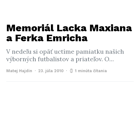
Memoriál Lacka Maxiana
a Ferka Emricha
V nedeľu si opäť uctíme pamiatku našich
výborných futbalistov a priateľov. O…
Matej Hajdin
23. júla 2010
1 minúta čítania