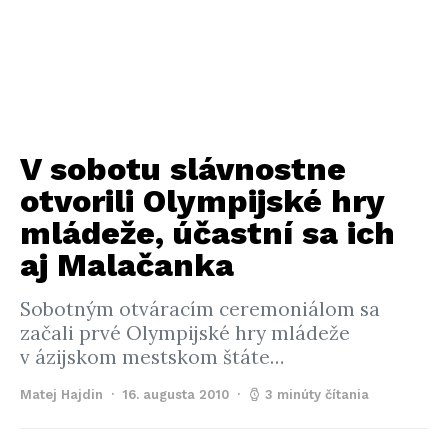
V sobotu slávnostne
otvorili Olympijské hry
mládeže, účastní sa ich
aj Malačanka
Sobotným otváracím ceremoniálom sa
začali prvé Olympijské hry mládeže
v ázijskom mestskom štáte…
Matej Hajdin
16. augusta 2010
3 minúty čítania