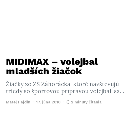
MIDIMAX – volejbal
mladších žiačok
Žiačky zo ZŠ Záhorácka, ktoré navštevujú
triedy so športovou prípravou volejbal, sa…
Matej Hajdin
17. júna 2010
2 minúty čítania