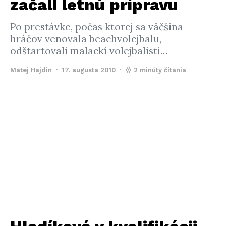
začali letnú prípravu
Po prestávke, počas ktorej sa väčšina
hráčov venovala beachvolejbalu,
odštartovali malackí volejbalisti…
Matej Hajdin
17. augusta 2010
2 minúty čítania