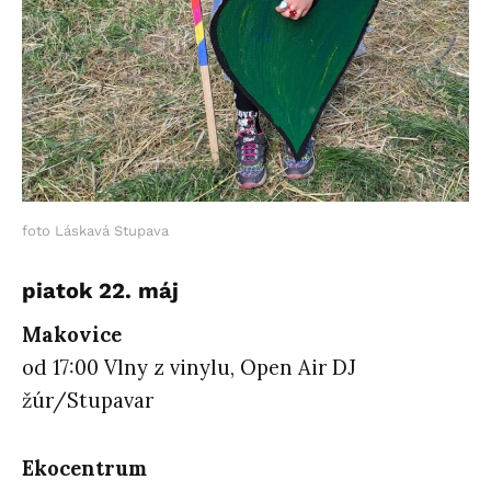
foto Láskavá Stupava
piatok 22. máj
Makovice
od 17:00 Vlny z vinylu, Open Air DJ
žúr/Stupavar
Ekocentrum