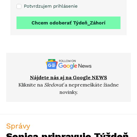
Potvrdzujem prihlásenie
Chcem odoberať Týdeň_Záhorí
Nájdete nás aj na Google NEWS
Kliknite na
Sledovať
a nepremeškáte žiadne
novinky.
Správy
Senica pripravuje Týždeň