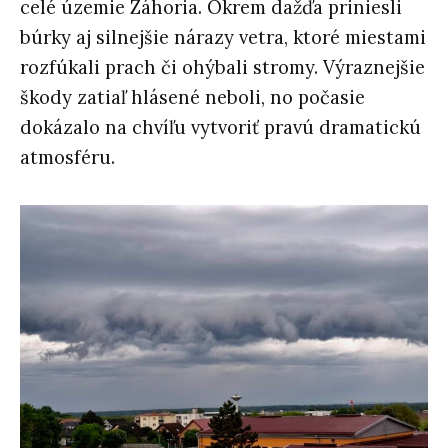
celé územie Záhoria. Okrem dažďa priniesli
búrky aj silnejšie nárazy vetra, ktoré miestami
rozfúkali prach či ohýbali stromy. Výraznejšie
škody zatiaľ hlásené neboli, no počasie
dokázalo na chvíľu vytvoriť pravú dramatickú
atmosféru.