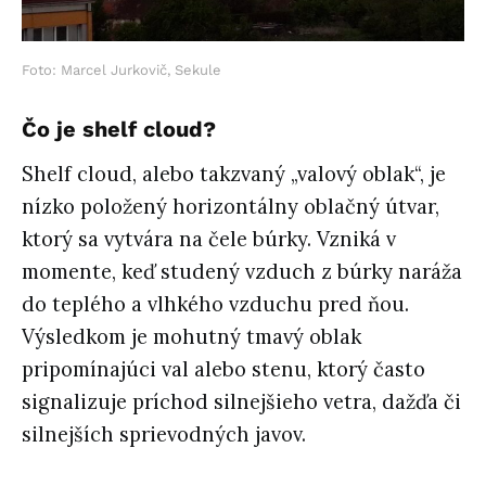
Foto: Marcel Jurkovič, Sekule
Čo je shelf cloud?
Shelf cloud, alebo takzvaný „valový oblak“, je
nízko položený horizontálny oblačný útvar,
ktorý sa vytvára na čele búrky. Vzniká v
momente, keď studený vzduch z búrky naráža
do teplého a vlhkého vzduchu pred ňou.
Výsledkom je mohutný tmavý oblak
pripomínajúci val alebo stenu, ktorý často
signalizuje príchod silnejšieho vetra, dažďa či
silnejších sprievodných javov.