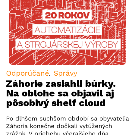
Odporúčané
Správy
Záhorie zasiahli búrky.
Na oblohe sa objavil aj
pôsobivý shelf cloud
Po dlhšom suchšom období sa obyvatelia
Záhoria konečne dočkali vytúžených
zrážok. V priebehu včerajšieho dňa