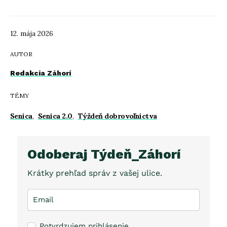
12. mája 2026
AUTOR
Redakcia Záhorí
TÉMY
Senica
,
Senica 2.0
,
Týždeň dobrovoľníctva
Odoberaj Týdeň_Záhorí
Krátky prehľad správ z vašej ulice.
Potvrdzujem prihlásenie