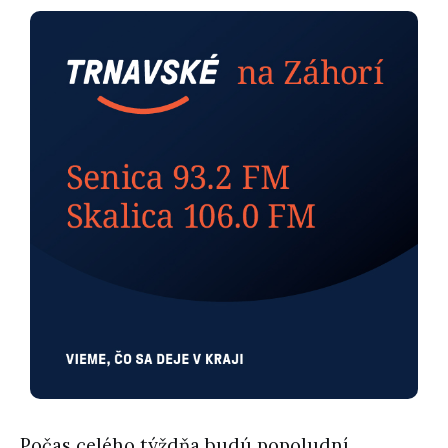
Počas celého týždňa budú popoludní