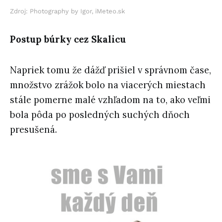
Zdroj: Photography by Igor, iMeteo.sk
Postup búrky cez Skalicu
Napriek tomu že dážď prišiel v správnom čase,
množstvo zrážok bolo na viacerých miestach
stále pomerne malé vzhľadom na to, ako veľmi
bola pôda po posledných suchých dňoch
presušená.