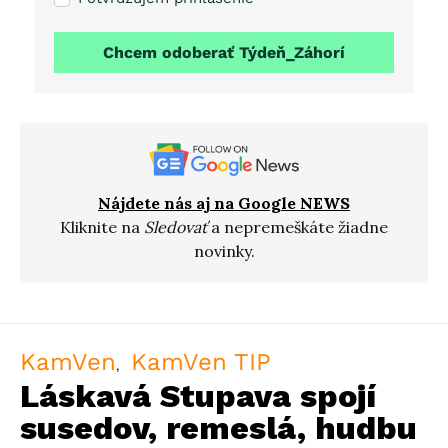
Chcem odoberať Týdeň_Záhorí
Nájdete nás aj na Google NEWS
Kliknite na
Sledovať
a nepremeškáte žiadne
novinky.
KamVen
KamVen TIP
Láskavá Stupava spojí
susedov, remeslá, hudbu