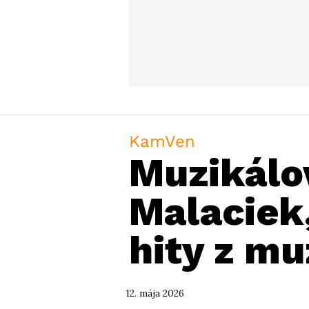
KamVen
Muzikálov
Malaciek
hity z mu
12. mája 2026