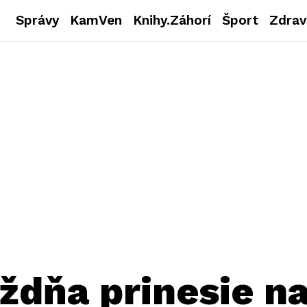
Správy
KamVen
Knihy.Záhorí
Šport
Zdrav
ždňa prinesie n