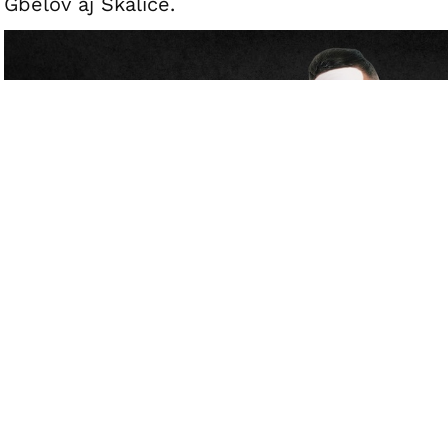
Gbelov aj Skalice.
foto Muzikálový koktejl