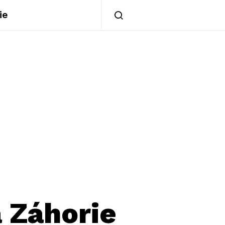
ie
a Záhorie