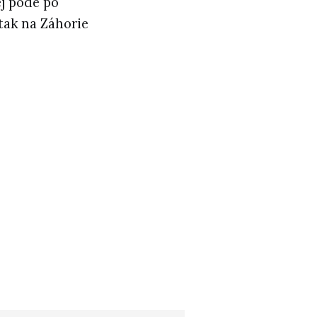
j pôde po
tak na Záhorie