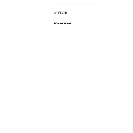
AUTOR
KamVen
TÉMY
Malacky