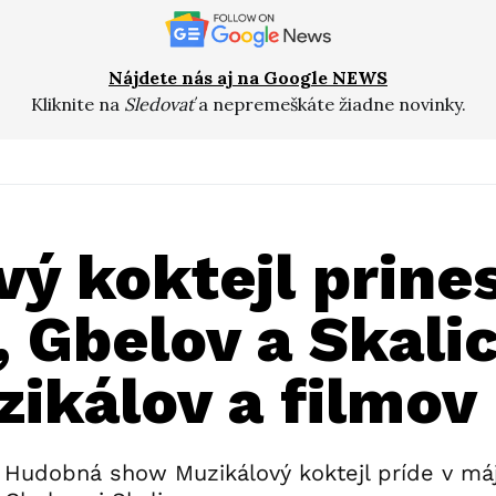
Nájdete nás aj na Google NEWS
Kliknite na
Sledovať
a nepremeškáte žiadne novinky.
ý koktejl prine
, Gbelov a Skali
zikálov a filmov
Hudobná show Muzikálový koktejl príde v máj