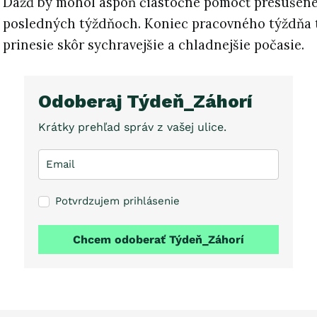
Dážď by mohol aspoň čiastočne pomôcť presušene
posledných týždňoch. Koniec pracovného týždňa 
prinesie skôr sychravejšie a chladnejšie počasie.
Odoberaj Týdeň_Záhorí
Krátky prehľad správ z vašej ulice.
Potvrdzujem prihlásenie
Chcem odoberať Týdeň_Záhorí