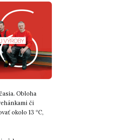
časia. Obloha
prehánkami či
ať okolo 13 °C,