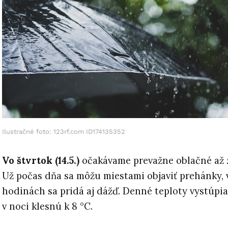
Ilustračné foto: 123rf.com ID174135352
Vo štvrtok (14.5.)
očakávame prevažne oblačné až 
Už počas dňa sa môžu miestami objaviť prehánky,
hodinách sa pridá aj dážď. Denné teploty vystúpia 
v noci klesnú k 8 °C.