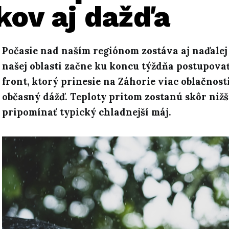
kov aj dažďa
Počasie nad naším regiónom zostáva aj naďalej
našej oblasti začne ku koncu týždňa postupovať
front, ktorý prinesie na Záhorie viac oblačnost
občasný dážď. Teploty pritom zostanú skôr nižš
pripomínať typický chladnejší máj.