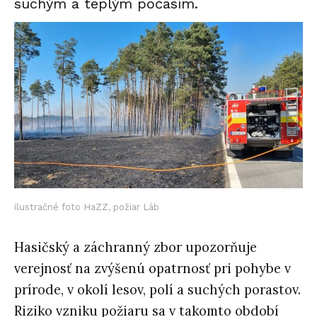
suchým a teplým počasím.
ilustračné foto HaZZ, požiar Láb
Hasičský a záchranný zbor upozorňuje
verejnosť na zvýšenú opatrnosť pri pohybe v
prírode, v okolí lesov, polí a suchých porastov.
Riziko vzniku požiaru sa v takomto období