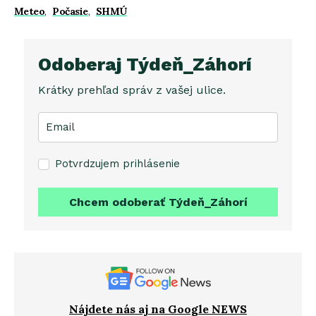
Meteo
,
Počasie
,
SHMÚ
Odoberaj Týdeň_Záhorí
Krátky prehľad správ z vašej ulice.
Potvrdzujem prihlásenie
Chcem odoberať Týdeň_Záhorí
Nájdete nás aj na Google NEWS