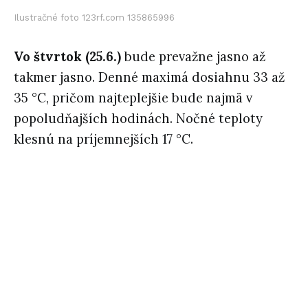
Ilustračné foto 123rf.com 135865996
Vo štvrtok (25.6.)
bude prevažne jasno až
takmer jasno. Denné maximá dosiahnu 33 až
35 °C, pričom najteplejšie bude najmä v
popoludňajších hodinách. Nočné teploty
klesnú na príjemnejších 17 °C.