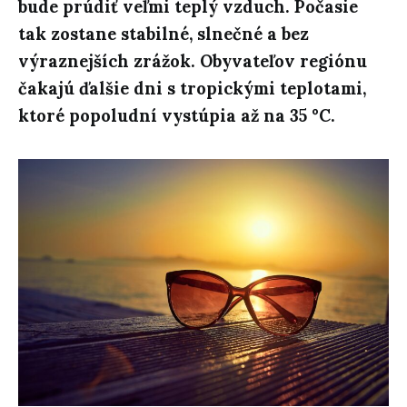
bude prúdiť veľmi teplý vzduch. Počasie
tak zostane stabilné, slnečné a bez
výraznejších zrážok. Obyvateľov regiónu
čakajú ďalšie dni s tropickými teplotami,
ktoré popoludní vystúpia až na 35 °C.