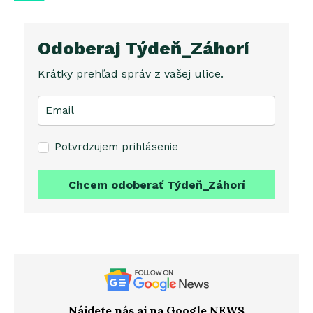
Odoberaj Týdeň_Záhorí
Krátky prehľad správ z vašej ulice.
Potvrdzujem prihlásenie
Chcem odoberať Týdeň_Záhorí
Nájdete nás aj na Google NEWS