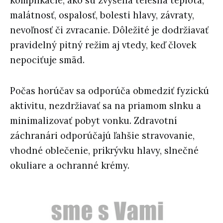
komplikácie, ako sú zvýšená telesná teplota,
malátnosť, ospalosť, bolesti hlavy, závraty,
nevoľnosť či zvracanie. Dôležité je dodržiavať
pravidelný pitný režim aj vtedy, keď človek
nepociťuje smäd.
Počas horúčav sa odporúča obmedziť fyzickú
aktivitu, nezdržiavať sa na priamom slnku a
minimalizovať pobyt vonku. Zdravotní
záchranári odporúčajú ľahšie stravovanie,
vhodné oblečenie, prikrývku hlavy, slnečné
okuliare a ochranné krémy.