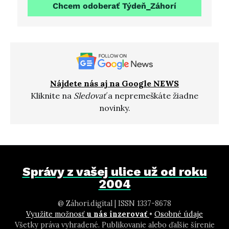
Chcem odoberať Týdeň_Záhorí
Nájdete nás aj na Google NEWS
Kliknite na
Sledovať
a nepremeškáte žiadne
novinky.
Správy z vašej ulice už od roku
2004
@ Záhori.digital | ISSN 1337-8678
Využite možnosť
u nás inzerovať
•
Osobné údaje
Všetky práva vyhradené. Publikovanie alebo ďalšie šírenie