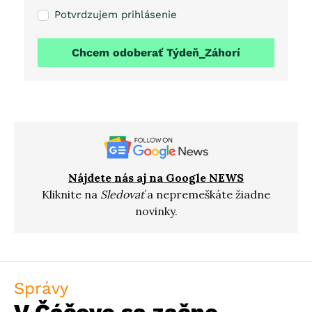
Potvrdzujem prihlásenie
Chcem odoberať Týdeň_Záhorí
Nájdete nás aj na Google NEWS
Kliknite na
Sledovať
a nepremeškáte žiadne
novinky.
Správy
V Čáčove sa začne