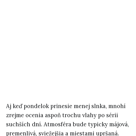
Aj keď pondelok prinesie menej slnka, mnohí
zrejme ocenia aspoň trochu vlahy po sérii
suchších dní. Atmosféra bude typicky májová,
premenlivá, sviežejšia a miestami upršaná.