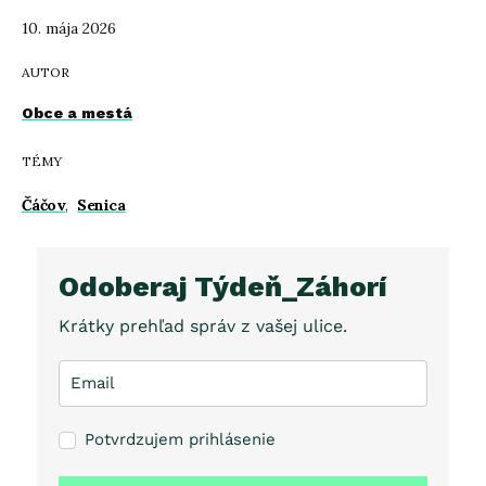
10. mája 2026
AUTOR
Obce a mestá
TÉMY
Čáčov
,
Senica
Odoberaj Týdeň_Záhorí
Krátky prehľad správ z vašej ulice.
Potvrdzujem prihlásenie