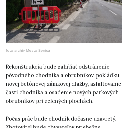
foto archív Mesto Senica
Rekonštrukcia bude zahŕňať odstránenie
pôvodného chodníka a obrubníkov, pokládku
novej betónovej zámkovej dlažby, asfaltovanie
časti chodníka a osadenie nových parkových
obrubníkov pri zelených plochách.
Počas prác bude chodník dočasne uzavretý.
Zhotoviteľ bude obyvateľov priebežne